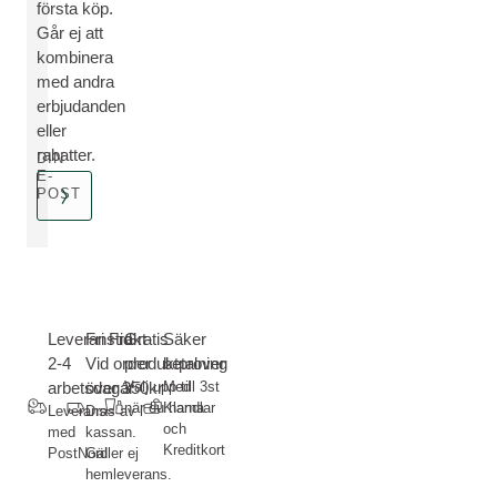
första köp.
Går ej att
kombinera
med andra
erbjudanden
eller
rabatter.
DIN
E-
POST
Leveranstid
Fri Frakt-
Gratis
Säker
2-4
Vid order
produktprover
betalning
arbetsdagar
över 350kr
Välj upp till 3st
Med
när du handlar
Klarna
Leverans
Dras av i
och
med
kassan.
Kreditkort
PostNord
Gäller ej
hemleverans.