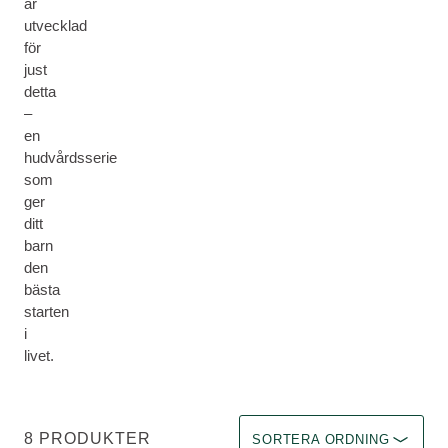
är
utvecklad
för
just
detta
–
en
hudvårdsserie
som
ger
ditt
barn
den
bästa
starten
i
livet.
Välj ett filter Immediate effec
8 PRODUKTER
SORTERA ORDNING