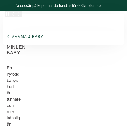
Skippa
Necessär på köpet när du handlar för 600kr eller mer.
MAMMA & BABY
MINLEN
BABY
En
nyfödd
babys
hud
är
tunnare
och
mer
känslig
än