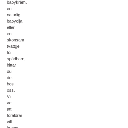
babykräm,
en
naturlig
babyolja
eller
en
skonsam
tvättgel
för
spädbarn,
hittar
du
det
hos
oss.
Vi
vet
att
föräldrar
vill
kunna