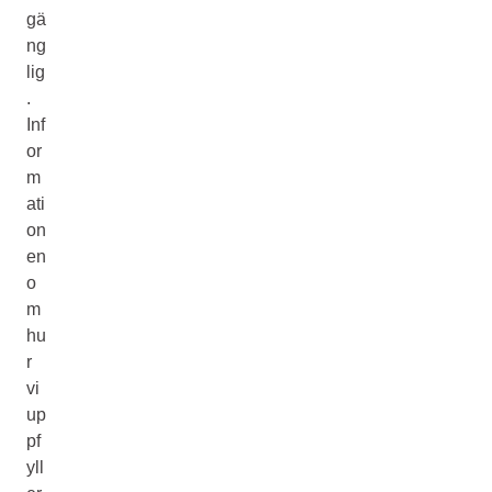
gä
ng
lig
.
Inf
or
m
ati
on
en
o
m
hu
r
vi
up
pf
yll