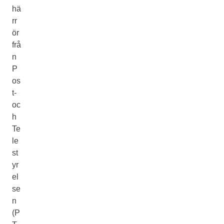
hä
rr
ör
frå
n
P
os
t-
oc
h
Te
le
st
yr
el
se
n
(P