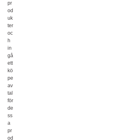
pr
od
uk
ter
oc
h
in
gå
ett
kö
pe
av
tal
för
de
ss
a
pr
od