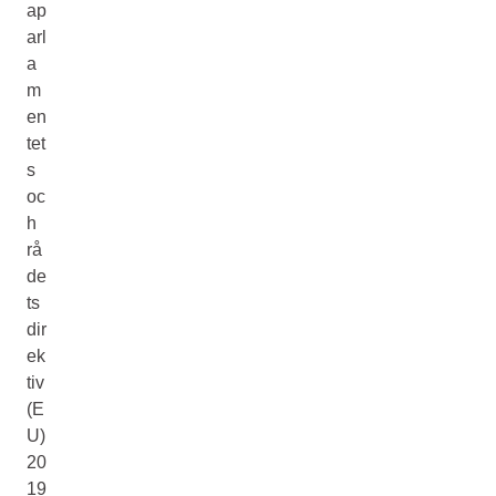
ap
arl
a
m
en
tet
s
oc
h
rå
de
ts
dir
ek
tiv
(E
U)
20
19