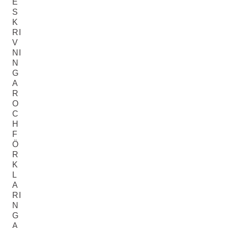
E
S
K
RI
V
NI
N
G
A
R
O
C
H
F
Ö
R
K
L
A
RI
N
G
A