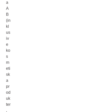
a
A
B
(in
kl
us
iv
e
ko
s
m
eti
sk
a
pr
od
uk
ter
,