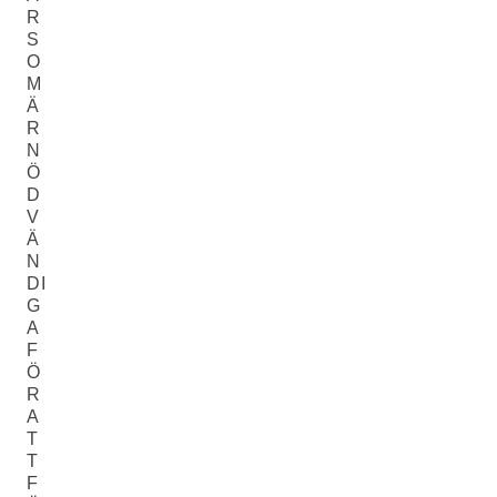
R
S
O
M
Ä
R
N
Ö
D
V
Ä
N
DI
G
A
F
Ö
R
A
T
T
F