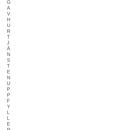
G
A
V
H
U
R
T
J
Ä
N
S
T
E
N
U
P
P
F
Y
L
L
E
R