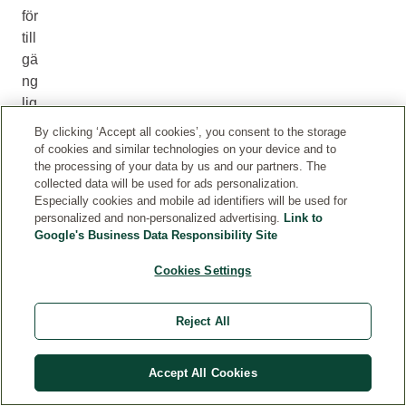
för
till
gä
ng
lig
t
By clicking ‘Accept all cookies’, you consent to the storage
w
of cookies and similar technologies on your device and to
the processing of your data by us and our partners. The
eb
collected data will be used for ads personalization.
bi
Especially cookies and mobile ad identifiers will be used for
nn
personalized and non-personalized advertising.
Link to
eh
Google's Business Data Responsibility Site
åll
Cookies Settings
(
W
eb
Reject All
C
on
Accept All Cookies
te