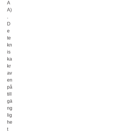
A
A)
.
D
e
te
kn
is
ka
kr
av
en
på
till
gä
ng
lig
he
t