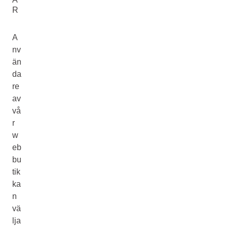
R
A
nv
än
da
re
av
vå
r
w
eb
bu
tik
ka
n
vä
lja