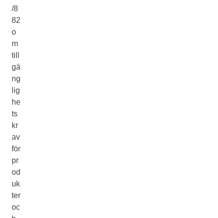
/8
82
o
m
till
gä
ng
lig
he
ts
kr
av
för
pr
od
uk
ter
oc