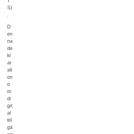
T
S)
.
D
en
na
de
kl
ar
ati
on
o
m
di
git
al
till
gä