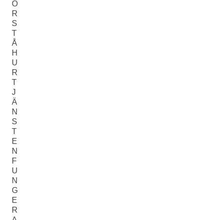
Ö
R
S
T
Å
H
U
R
T
J
Ä
N
S
T
E
N
F
U
N
G
E
R
A