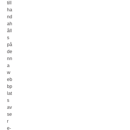
till
ha
nd
ah
åll
s
på
de
nn
a
w
eb
bp
lat
s
av
se
r
e-