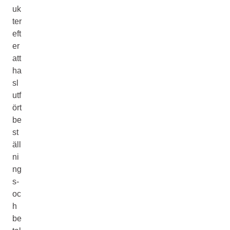
uk
ter
eft
er
att
ha
sl
utf
ört
be
st
äll
ni
ng
s-
oc
h
be