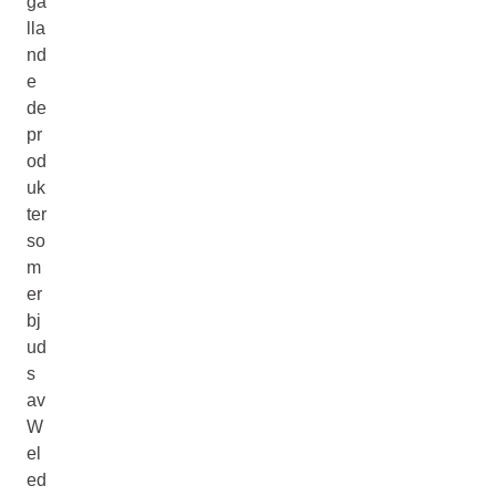
gä
lla
nd
e
de
pr
od
uk
ter
so
m
er
bj
ud
s
av
W
el
ed