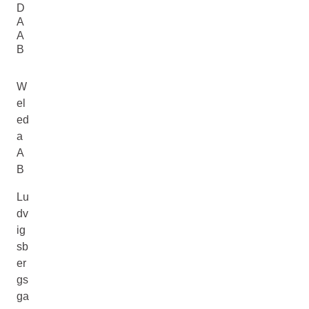
D
A
A
B
W
el
ed
a
A
B
Lu
dv
ig
sb
er
gs
ga