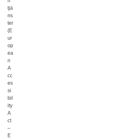
h
tjä
ns
ter
(E
ur
op
ea
n
A
cc
es
si
bil
ity
A
ct
–
E