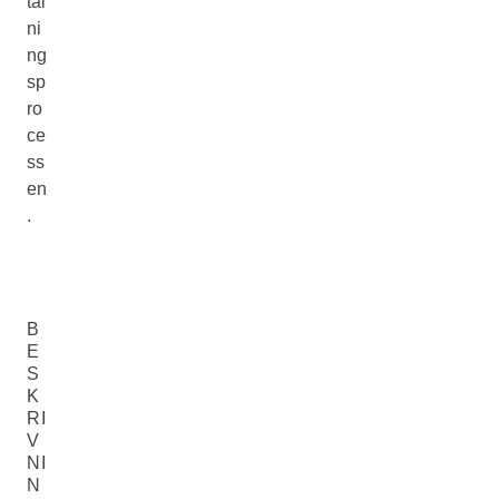
tal
ni
ng
sp
ro
ce
ss
en
.
B
E
S
K
RI
V
NI
N