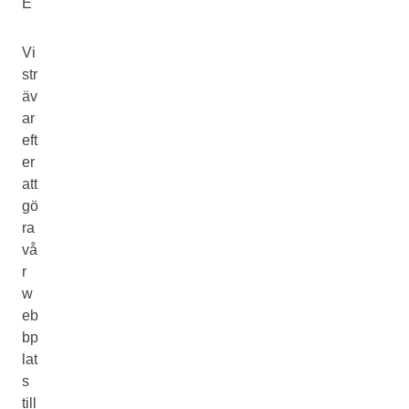
E
Vi
str
äv
ar
eft
er
att
gö
ra
vå
r
w
eb
bp
lat
s
till