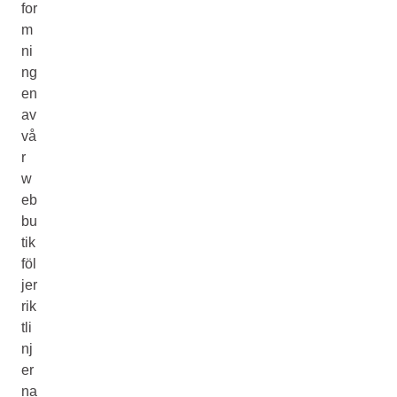
for
m
ni
ng
en
av
vå
r
w
eb
bu
tik
föl
jer
rik
tli
nj
er
na