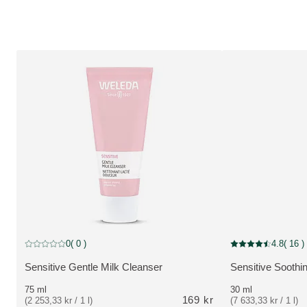
0
( 0 )
4.8
( 16 )
Nuvarande betyg: 0 av 5 stjärnor Betygsatt av 0 kunder
Nuvarande betyg: 4.
Sensitive Gentle Milk Cleanser
Sensitive Soothin
VISA PRODUKT:
VISA PRODUKT:
75 ml
30 ml
169 kr
(2 253,33 kr / 1 l)
(7 633,33 kr / 1 l)