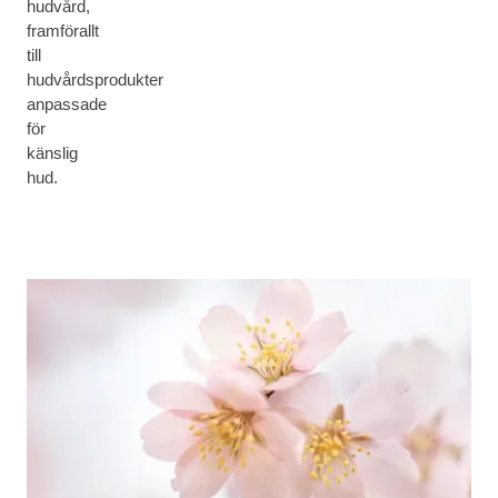
hudvård,
framförallt
till
hudvårdsprodukter
anpassade
för
känslig
hud.