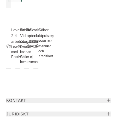
Leveranstid
Fri Frakt-
Gratis
Säker
2-4
Vid order
produktprover
betalning
arbetsdagar
över 350kr
Välj upp till 3st
Med
när du handlar
Klarna
Leverans
Dras av i
och
med
kassan.
Kreditkort
PostNord
Gäller ej
hemleverans.
KONTAKT
JURIDISKT