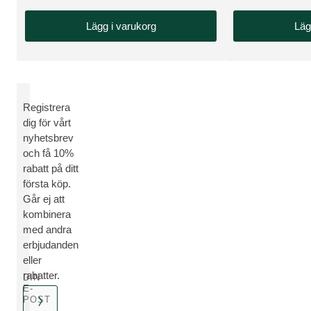
Lägg i varukorg
Läg
Registrera
dig för vårt
nyhetsbrev
och få 10%
rabatt på ditt
första köp.
Går ej att
kombinera
med andra
erbjudanden
eller
rabatter.
DIN
E-
POST