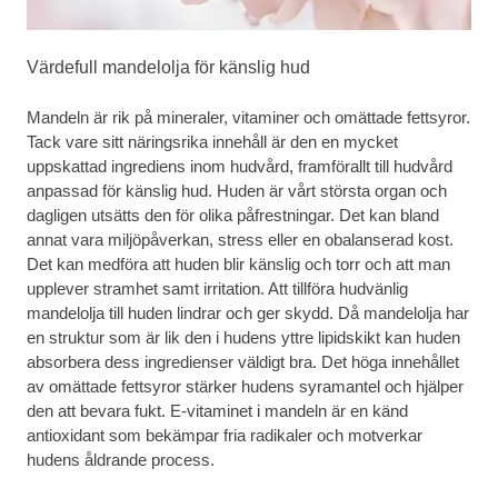
Värdefull mandelolja för känslig hud
Mandeln är rik på mineraler, vitaminer och omättade fettsyror.
Tack vare sitt näringsrika innehåll är den en mycket
uppskattad ingrediens inom hudvård, framförallt till hudvård
anpassad för känslig hud. Huden är vårt största organ och
dagligen utsätts den för olika påfrestningar. Det kan bland
annat vara miljöpåverkan, stress eller en obalanserad kost.
Det kan medföra att huden blir känslig och torr och att man
upplever stramhet samt irritation. Att tillföra hudvänlig
mandelolja till huden lindrar och ger skydd. Då mandelolja har
en struktur som är lik den i hudens yttre lipidskikt kan huden
absorbera dess ingredienser väldigt bra. Det höga innehållet
av omättade fettsyror stärker hudens syramantel och hjälper
den att bevara fukt. E-vitaminet i mandeln är en känd
antioxidant som bekämpar fria radikaler och motverkar
hudens åldrande process.