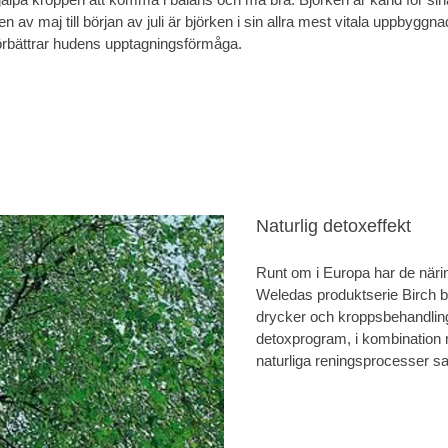
 av maj till början av juli är björken i sin allra mest vitala uppbygg
örbättrar hudens upptagningsförmåga.
Naturlig detoxeffekt
Runt om i Europa har de näri
Weledas produktserie Birch ba
drycker och kroppsbehandlin
detoxprogram, i kombination 
naturliga reningsprocesser sam