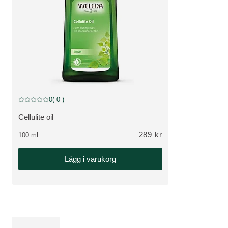
0
( 0 )
Nuvarande betyg: 0 av 5 stjärnor Betygsatt av 0 kunder
Cellulite oil
VISA PRODUKT:
289 kr
100 ml
Lägg i varukorg