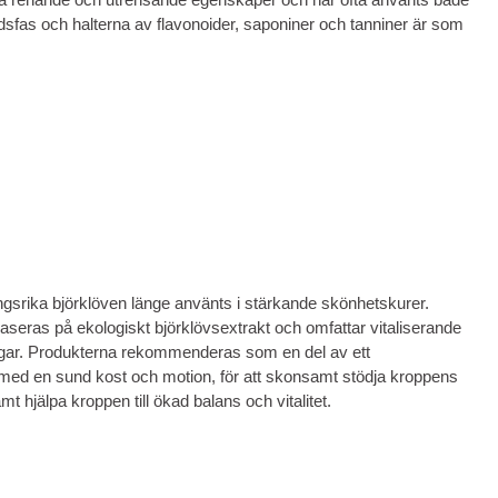
nadsfas och halterna av flavonoider, saponiner och tanniner är som
ngsrika björklöven länge använts i stärkande skönhetskurer.
seras på ekologiskt björklövsextrakt och omfattar vitaliserande
gar. Produkterna rekommenderas som en del av ett
med en sund kost och motion, för att skonsamt stödja kroppens
t hjälpa kroppen till ökad balans och vitalitet.