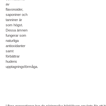
av
flavonoider,
saponiner och
tanniner är
som högst.
Dessa ämnen
fungerar som
naturliga
antioxidanter
samt
förbättrar
hudens
upptagningsförmåga.
I flera generationer har de näringsrika björklöven använts för a