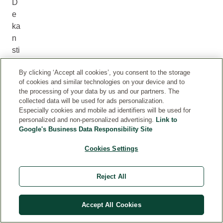
D
e
ka
n
sti
m
By clicking ‘Accept all cookies’, you consent to the storage
ul
of cookies and similar technologies on your device and to
er
the processing of your data by us and our partners. The
a
collected data will be used for ads personalization.
si
Especially cookies and mobile ad identifiers will be used for
personalized and non-personalized advertising.
Link to
nn
Google's Business Data Responsibility Site
et,
för
Cookies Settings
m
ed
Reject All
la
en
kä
Accept All Cookies
ns