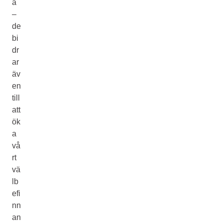
a
–
de
bi
dr
ar
äv
en
till
att
ök
a
vå
rt
vä
lb
efi
nn
an