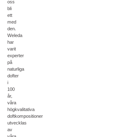
oss
bli
ett
med
den.
Weleda
har
varit
experter
på
naturliga
dofter
i
100
år,
våra
högkvalitativa
doftkompositioner
utvecklas
av
våra