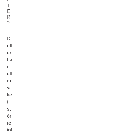
T
E
R
?
D
oft
er
ha
r
ett
m
yc
ke
t
st
ör
re
inf