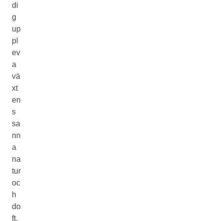
di
g
up
pl
ev
a
vä
xt
en
s
sa
nn
a
na
tur
oc
h
do
ft.