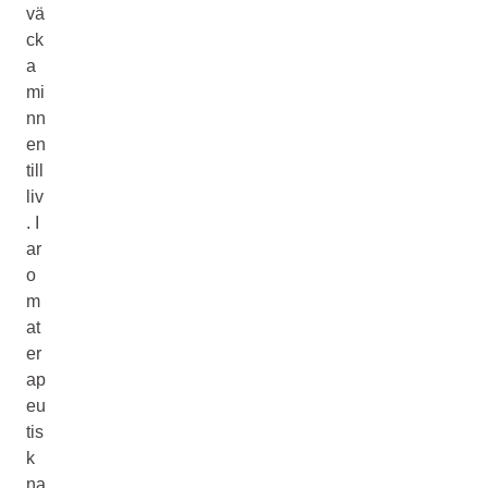
vä
ck
a
mi
nn
en
till
liv
. I
ar
o
m
at
er
ap
eu
tis
k
na