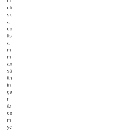
nt
eti
sk
a
do
fts
a
m
m
an
sä
ttn
in
ga
r
är
de
m
yc