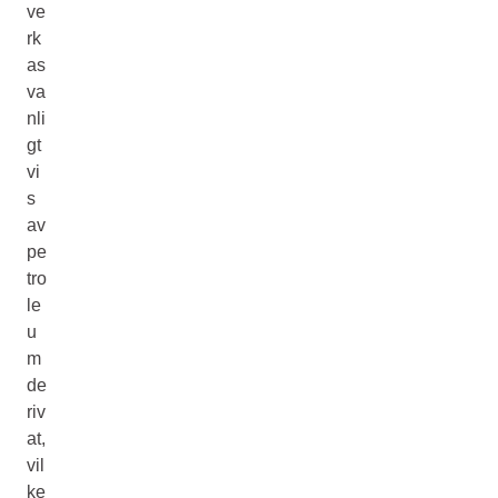
ve
rk
as
va
nli
gt
vi
s
av
pe
tro
le
u
m
de
riv
at,
vil
ke