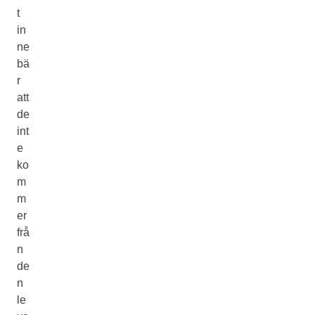
t
in
ne
bä
r
att
de
int
e
ko
m
m
er
frå
n
de
n
le