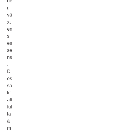
de
r,
vä
xt
en
s
es
se
ns
.
D
es
sa
kr
aft
ful
la
ä
m