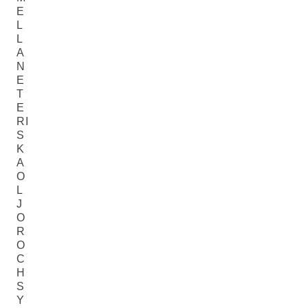
E
L
L
A
N
E
T
E
RI
S
K
A
O
L
J
O
R
O
C
H
S
Y