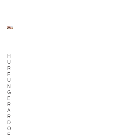
H
U
R
F
U
N
G
E
R
A
R
D
O
F