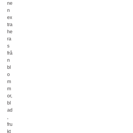
ne
n
ex
tra
he
ra
s
frå
n
bl
o
m
m
or,
bl
ad
,
fru
kt