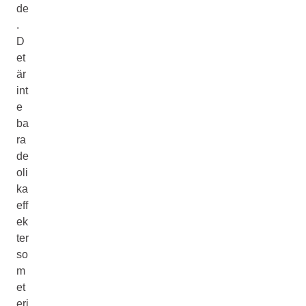
de
.
D
et
är
int
e
ba
ra
de
oli
ka
eff
ek
ter
so
m
et
eri