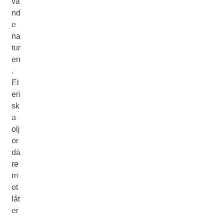
va
nd
e
na
tur
en
.
Et
eri
sk
a
olj
or
dä
re
m
ot
låt
er