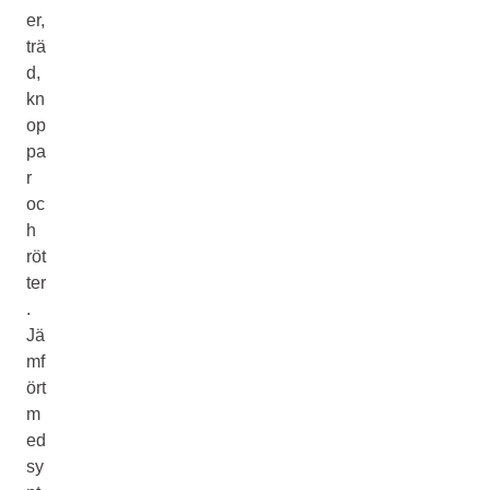
er,
trä
d,
kn
op
pa
r
oc
h
röt
ter
.
Jä
mf
ört
m
ed
sy