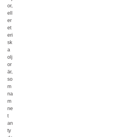
or,
ell
er
et
eri
sk
a
olj
or
är,
so
m
na
m
ne
t
an
ty