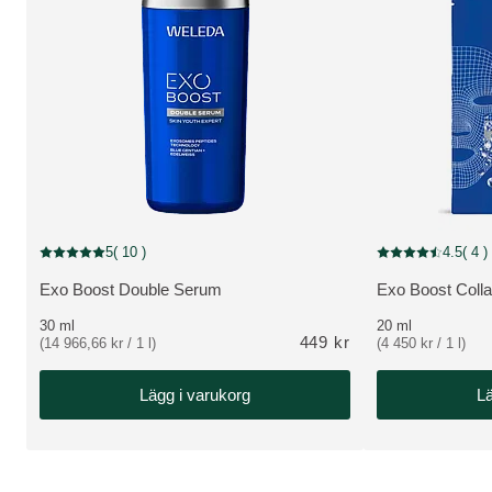
NEW
NEW
5
( 10 )
4.5
( 4 )
Nuvarande betyg: 5 av 5 stjärnor Betygsatt av 10 kunder
Nuvarande betyg: 
Exo Boost Double Serum
Exo Boost Coll
VISA PRODUKT:
VISA PRODUKT
30 ml
20 ml
449 kr
(14 966,66 kr / 1 l)
(4 450 kr / 1 l)
Lägg i varukorg
Lä