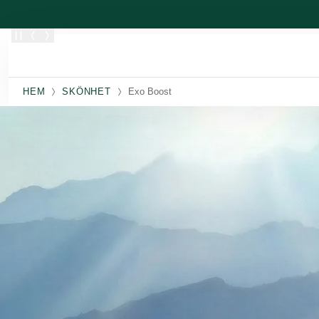
Skippa
HEM
SKÖNHET
Exo Boost