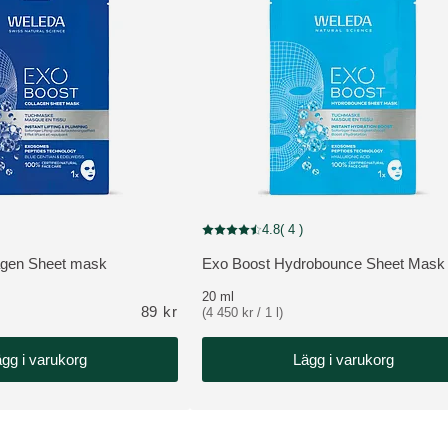
NEW
4.8
( 4 )
4.5 av 5 stjärnor Betygsatt av 4 kunder
Nuvarande betyg: 4.8 av 5 stjärnor Betygs
agen Sheet mask
Exo Boost Hydrobounce Sheet Mask
:
VISA PRODUKT:
20 ml
89 kr
(4 450 kr / 1 l)
gg i varukorg
Lägg i varukorg