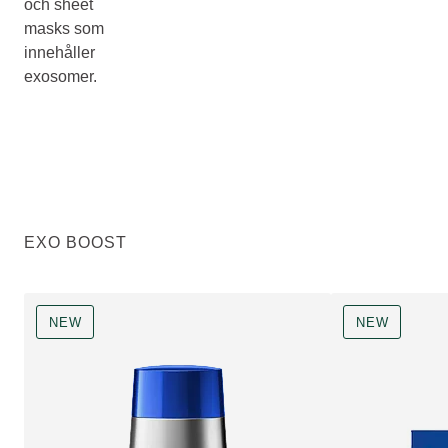
och sheet
masks som
innehåller
exosomer.
EXO BOOST
NEW
NEW