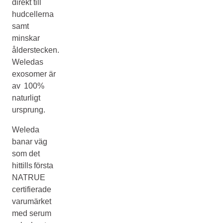
direkt till
hudcellerna
samt
minskar
ålderstecken.
Weledas
exosomer är
av 100%
naturligt
ursprung.
Weleda
banar väg
som det
hittills första
NATRUE
certifierade
varumärket
med serum