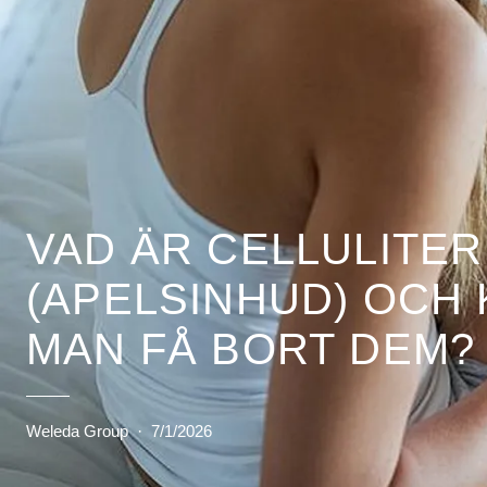
VAD ÄR CELLULITER
(APELSINHUD) OCH
MAN FÅ BORT DEM?
Weleda Group
·
7/1/2026