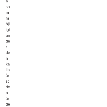
a
so
m
m
öjl
igt
un
de
r
de
n
ka
lla
år
sti
de
n
är
de