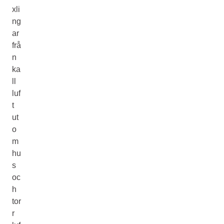
xli
ng
ar
frå
n
ka
ll
luf
t
ut
o
m
hu
s
oc
h
tor
r