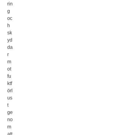
rin
g
oc
h
sk
yd
da
r
m
ot
fu
ktf
örl
us
t
ge
no
m
att