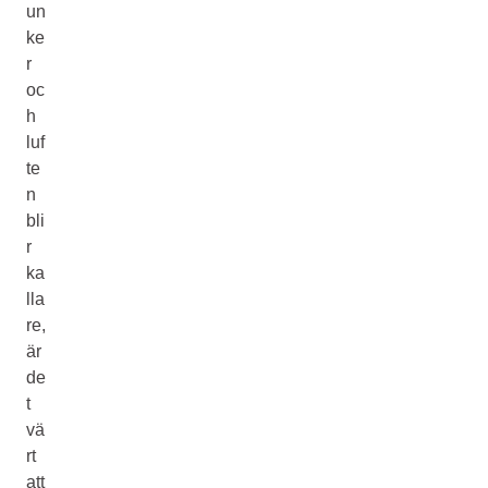
un
ke
r
oc
h
luf
te
n
bli
r
ka
lla
re,
är
de
t
vä
rt
att