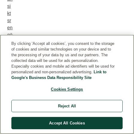
si
kt
sr
en
gö
rin
By clicking ‘Accept all cookies’, you consent to the storage
ga
of cookies and similar technologies on your device and to
the processing of your data by us and our partners. The
r
collected data will be used for ads personalization.
un
Especially cookies and mobile ad identifiers will be used for
de
personalized and non-personalized advertising.
Link to
r
Google's Business Data Responsibility Site
vi
Cookies Settings
nt
er
Reject All
n
oc
h
Accept All Cookies
an