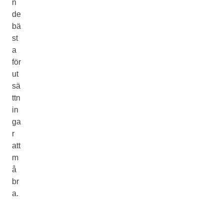
n
de
bä
st
a
för
ut
sä
ttn
in
ga
r
att
m
å
br
a.