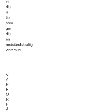
vi
dig
4
tips
som
ger
dig
en
motståndskraftig
vinterhud.
V
A
R
F
Ö
R
F
Å