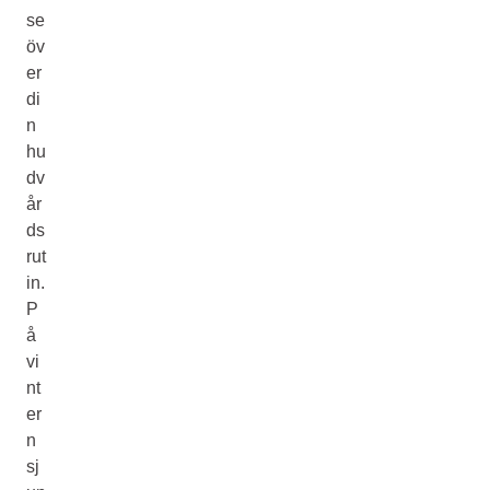
se
öv
er
di
n
hu
dv
år
ds
rut
in.
P
å
vi
nt
er
n
sj