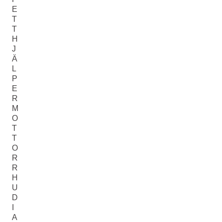
E
T
T
H
J
Ä
L
P
E
R
M
O
T
T
O
R
R
H
U
D
I
A