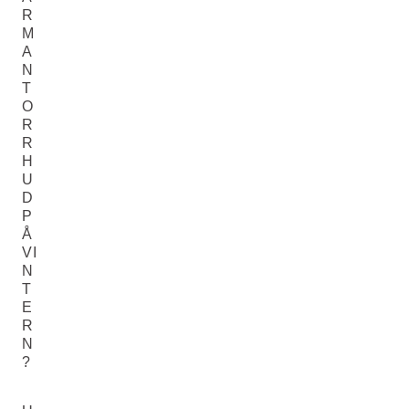
R
M
A
N
T
O
R
R
H
U
D
P
Å
VI
N
T
E
R
N
?