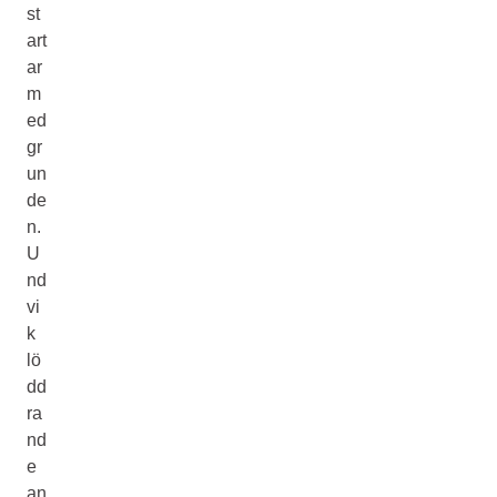
st
art
ar
m
ed
gr
un
de
n.
U
nd
vi
k
lö
dd
ra
nd
e
an