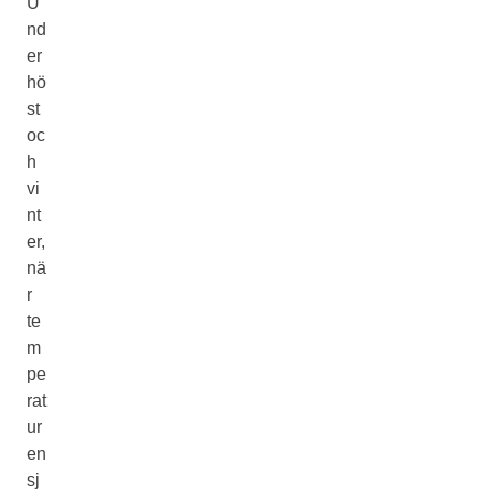
U
nd
er
hö
st
oc
h
vi
nt
er,
nä
r
te
m
pe
rat
ur
en
sj