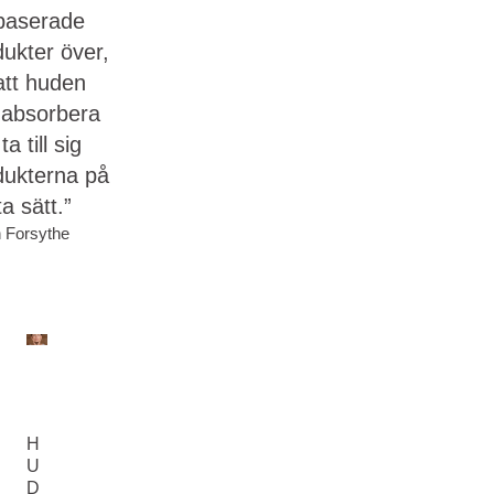
ebaserade
dukter över,
att huden
 absorbera
ta till sig
dukterna på
a sätt.”
n Forsythe
H
U
D