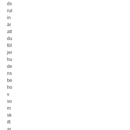
ds
rut
in
är
att
du
föl
jer
hu
de
ns
be
ho
v
so
m
sk
ift
ar