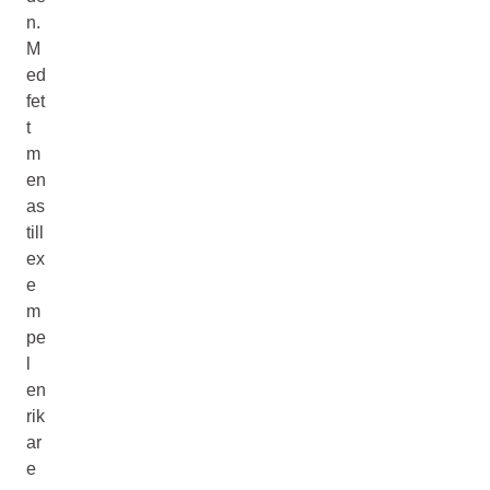
n.
M
ed
fet
t
m
en
as
till
ex
e
m
pe
l
en
rik
ar
e