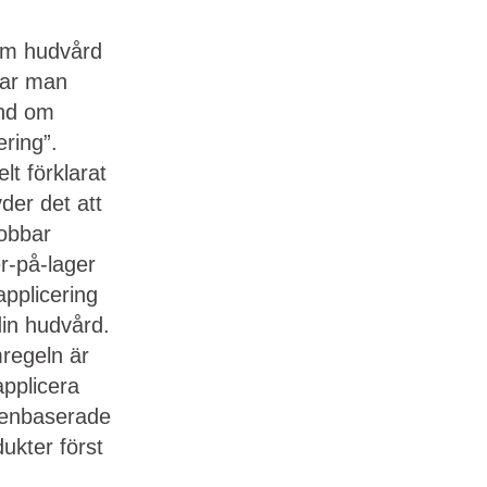
om hudvård
tar man
and om
ering”.
lt förklarat
der det att
jobbar
r-på-lager
applicering
din hudvård.
regeln är
applicera
tenbaserade
ukter först