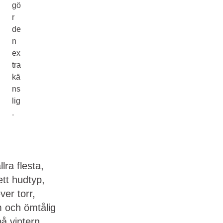
gö
r
de
n
ex
tra
kä
ns
lig
.
llra flesta,
tt hudtyp,
ver torr,
m och ömtålig
å vintern.