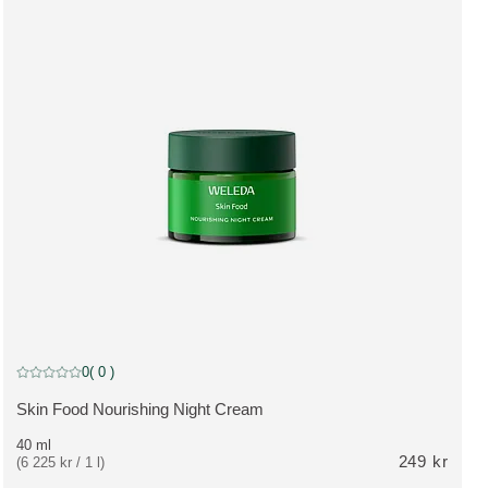
0
( 0 )
Nuvarande betyg: 0 av 5 stjärnor Betygsatt av 0 kunder
Skin Food Nourishing Night Cream
VISA PRODUKT:
40 ml
249 kr
(6 225 kr / 1 l)