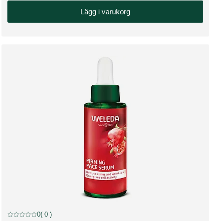
Lägg i varukorg
Rabatt
0
( 0 )
Nuvarande betyg: 0 av 5 stjärnor Betygsatt av 0 kunder