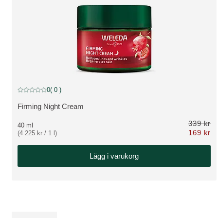
Rabatt
0
( 0 )
Nuvarande betyg: 0 av 5 stjärnor Betygsatt av 0 kunder
Firming Night Cream
VISA PRODUKT:
339 kr
40 ml
169 kr
(4 225 kr / 1 l)
Nu 169 kr o
Lägg i varukorg