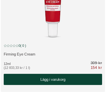
Rabatt
0
( 0 )
Nuvarande betyg: 0 av 5 stjärnor Betygsatt av 0 kunder
Firming Eye Cream
VISA PRODUKT:
309 kr
12ml
154 kr
(12 833,33 kr / 1 l)
dinarie pris 309 kr
Nu 154 kr ordi
Lägg i varukorg