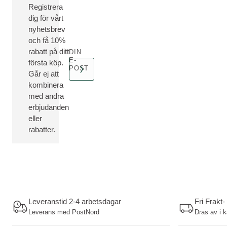
Registrera
dig för vårt
nyhetsbrev
och få 10%
rabatt på ditt
DIN
E-
första köp.
POST
Går ej att
kombinera
med andra
erbjudanden
eller
rabatter.
Leveranstid 2-4 arbetsdagar
Fri Frakt-
Leverans med PostNord
Dras av i 