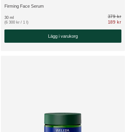
Firming Face Serum
VISA PRODUKT:
379 kr
30 ml
189 kr
(6 300 kr / 1 l)
Nu 189 kr ordi
Lägg i varukorg