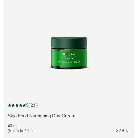
5
( 23 )
Nuvarande betyg: 5 av 5 stjärnor Betygsatt av 23 kunder
Skin Food Nourishing Day Cream
VISA PRODUKT:
40 ml
229 kr
(5 725 kr / 1 l)
dinarie pris 169 kr