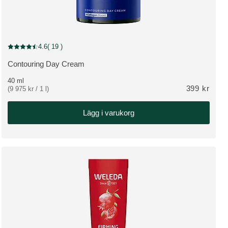
4.6
( 19 )
Nuvarande betyg: 4.6 av 5 stjärnor Betygsatt av 19 kunder
Contouring Day Cream
VISA PRODUKT:
40 ml
399 kr
(9 975 kr / 1 l)
Lägg i varukorg