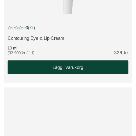
0
( 0 )
Nuvarande betyg: 0 av 5 stjärnor Betygsatt av 0 kunder
Contouring Eye & Lip Cream
VISA PRODUKT:
10 ml
329 kr
(32 900 kr / 1 l)
Lägg i varukorg