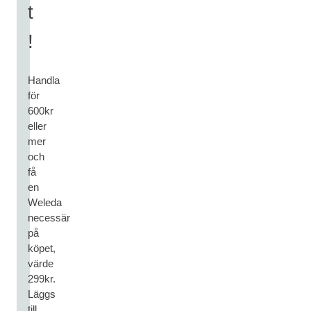
t
!
Handla
för
600kr
eller
mer
och
få
en
Weleda
necessär
på
köpet,
värde
299kr.
Läggs
till