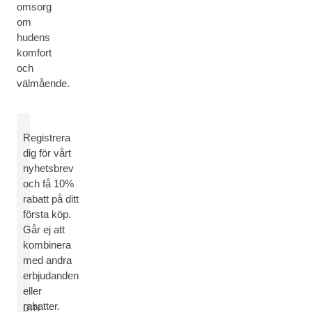
omsorg
om
hudens
komfort
och
välmående.
Registrera
dig för vårt
nyhetsbrev
och få 10%
rabatt på ditt
första köp.
Går ej att
kombinera
med andra
erbjudanden
eller
rabatter.
DIN