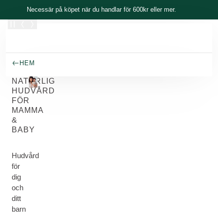
Skippa
Necessär på köpet när du handlar för 600kr eller mer.
HEM
NATURLIG
HUDVÅRD
FÖR
MAMMA
&
BABY
Hudvård
för
dig
och
ditt
barn