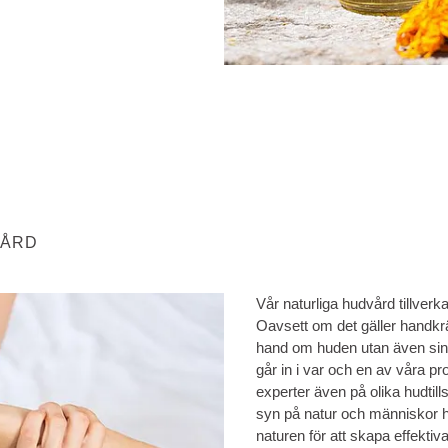
VÅRD
Vår naturliga hudvård tillver
Oavsett om det gäller handkrä
hand om huden utan även sin
går in i var och en av våra pr
experter även på olika hudtil
syn på natur och människor hi
naturen för att skapa effekti