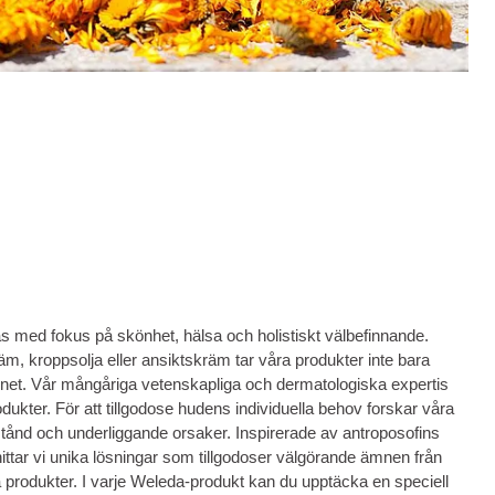
kas med fokus på skönhet, hälsa och holistiskt välbefinnande.
m, kroppsolja eller ansiktskräm tar våra produkter inte bara
net. Vår mångåriga vetenskapliga och dermatologiska expertis
odukter. För att tillgodose hudens individuella behov forskar våra
lstånd och underliggande orsaker. Inspirerade av antroposofins
ttar vi unika lösningar som tillgodoser välgörande ämnen från
va produkter. I varje Weleda-produkt kan du upptäcka en speciell