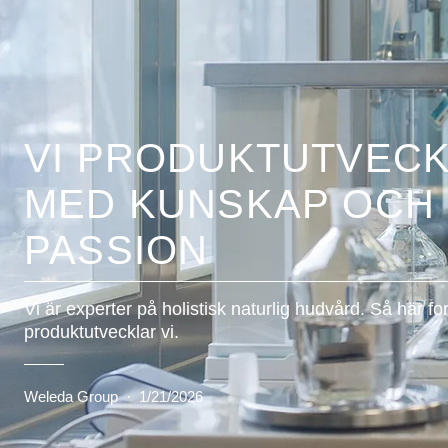
VI PRODUKTUTVEC
MED KUNSKAP OCH
PASSION
Vi är experter på holistisk naturlig hudvård. Så här fo
produktutvecklar vi.
Weleda Group
·
1/21/2026