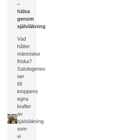
–
hälsa
genom
självläkning
Vad
håller
människor
friska?
Salutogenes
ser
till
kroppens
egna
krafter
av
självläkning
som
vi