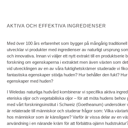
AKTIVA OCH EFFEKTIVA INGREDIENSER
Med över 100 års erfarenhet som bygger på mångårig traditionell
utvecklar vi produkter med ingredienser av naturligt ursprung som 
och innovativa. Innan vi väljer ett nytt extrakt till en produktserie
forskning om egenskaperna i extraktet men även växten som det 
vid utvecklingen av en av våra fuktighetskrämer studerade vi fi
fantastiska egenskaper stödja huden? Hur behåller den fukt? Hu
egenskaper med huden?
I Weledas naturliga hudvård kombinerar vi specifika aktiva ingre
eteriska oljor och vegetabiliska oljor – för att möta hudens behov
med vårt forskningsinstitut i Schweiz (Goetheanum) undersöker 
är relaterade till människor och studerar frågor som: Vilka växtart
hos människor som är känsligare? Varför är vissa delar av en väx
användning i en närande kräm för att förbättra ojämn hudstruktur