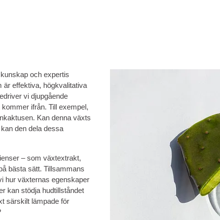
 kunskap och expertis
är effektiva, högkvalitativa
 bedriver vi djupgående
kommer ifrån. Till exempel,
konkaktusen. Kan denna växts
r kan den dela dessa
dienser – som växtextrakt,
 på bästa sätt. Tillsammans
vi hur växternas egenskaper
er kan stödja hudtillståndet
t särskilt lämpade för
?