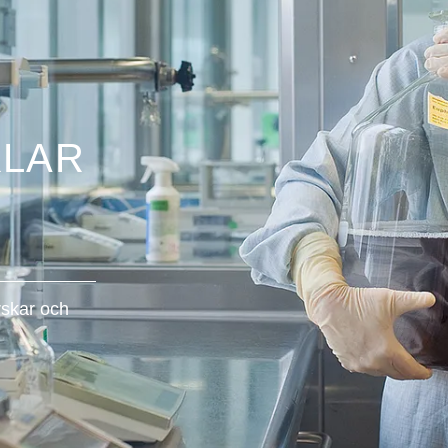
KLAR
rskar och