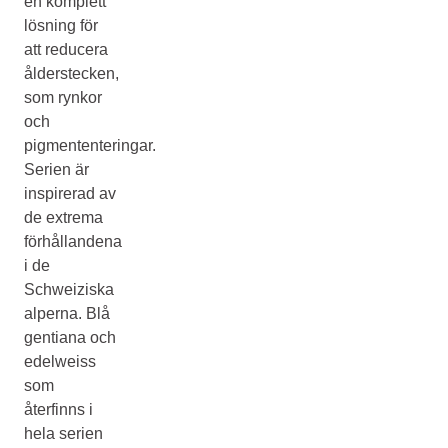
en komplett
lösning för
att reducera
ålderstecken,
som rynkor
och
pigmententeringar.
Serien är
inspirerad av
de extrema
förhållandena
i de
Schweiziska
alperna. Blå
gentiana och
edelweiss
som
återfinns i
hela serien