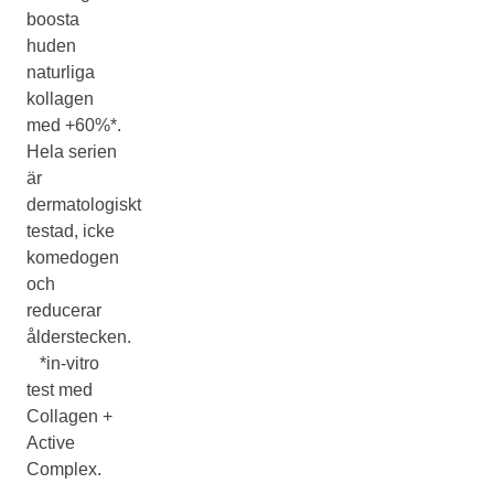
boosta
huden
naturliga
kollagen
med +60%*.​ ​
Hela serien
är
dermatologiskt
testad, icke
komedogen
och
reducerar
ålderstecken.
​ ​ ​ *in-vitro
test med
Collagen +
Active
Complex. ​