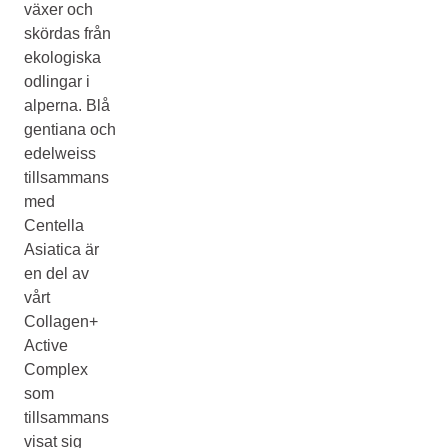
växer och
skördas från
ekologiska
odlingar i
alperna. Blå
gentiana och
edelweiss
tillsammans
med
Centella
Asiatica är
en del av
vårt
Collagen+
Active
Complex
som
tillsammans
visat sig