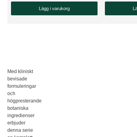
Lägg i varukorg
Lä
Med kliniskt
bevisade
formuleringar
och
högpresterande
botaniska
ingredienser
erbjuder
denna serie