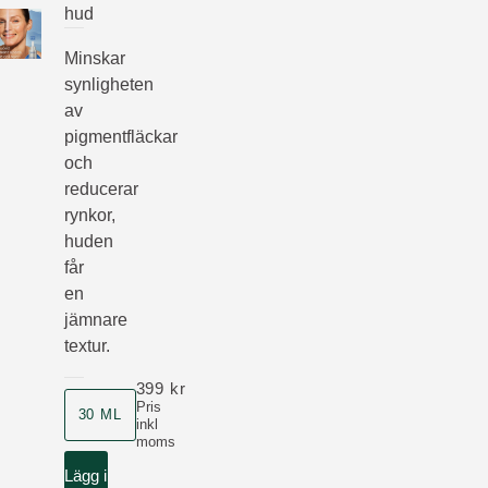
hud
Minskar
synligheten
av
pigmentfläckar
och
reducerar
rynkor,
huden
får
en
jämnare
textur.
399 kr
Storlek
Pris
30 ML
inkl
moms
Lägg i