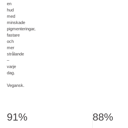
en
hud
med
minskade
pigmenteringar,
fastare
och
mer
strålande
–
varje
dag.
Vegansk.
91%
88%
av deltagarna upplevde synligt reducerade pigmentfläckar. A
av deltagarna upp