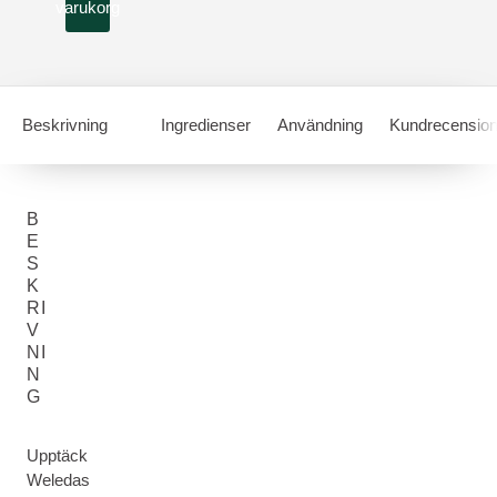
varukorg
Beskrivning
Ingredienser
Användning
Kundrecension
B
E
S
K
RI
V
NI
N
G
Upptäck
Weledas