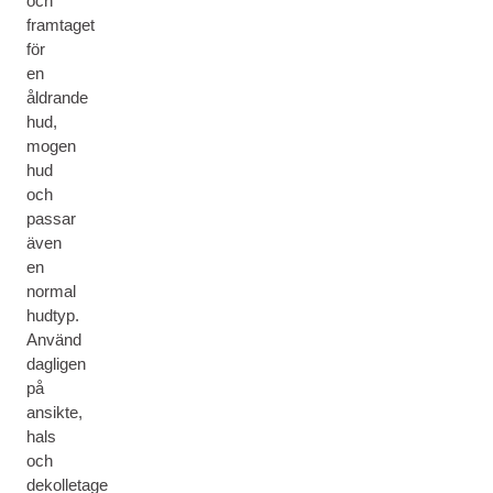
och
framtaget
för
en
åldrande
hud,
mogen
hud
och
passar
även
en
normal
hudtyp.
Använd
dagligen
på
ansikte,
hals
och
dekolletage