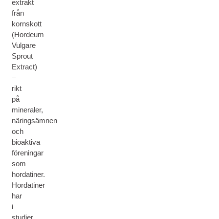
extrakt
från
kornskott
(Hordeum
Vulgare
Sprout
Extract)
–
rikt
på
mineraler,
näringsämnen
och
bioaktiva
föreningar
som
hordatiner.
Hordatiner
har
i
studier