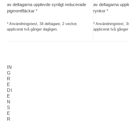
av deltagarna upplevde synligt reducerade
av deltagarna uppl
pigmentfläckar *
rynkor *
* Användningstest, 34 deltagare, 2 veckor,
* Användningstest, 34
applicerat två gånger dagligen.
applicerat två gånger
IN
G
R
E
DI
E
N
S
E
R