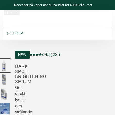
Skippa
Necessär på köpet när du handlar för 600kr eller mer.
SERUM
4.8
( 22 )
NEW
Nuvarande betyg: 4.8 av 5 stjärnor Betygsatt a
DARK
SPOT
BRIGHTENING
SERUM
Ger
direkt
lyster
och
strålande