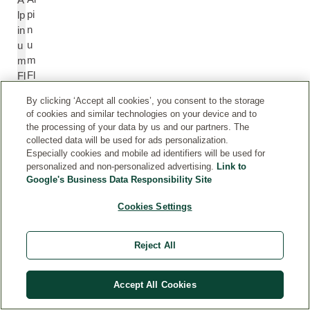
pi
lp
n
in
u
u
m
m
Fl
Fl
o
o
By clicking ‘Accept all cookies’, you consent to the storage
w
w
of cookies and similar technologies on your device and to
er
e
the processing of your data by us and our partners. The
/L
r/
collected data will be used for ads personalization.
e
L
Especially cookies and mobile ad identifiers will be used for
af
e
personalized and non-personalized advertising.
Link to
Google's Business Data Responsibility Site
/
af
S
/
Cookies Settings
te
S
m
te
E
m
Reject All
xt
E
ra
xt
Accept All Cookies
ct
r
a