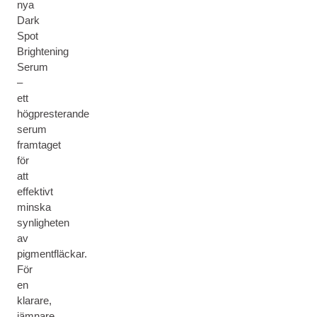
nya
Dark
Spot
Brightening
Serum
–
ett
högpresterande
serum
framtaget
för
att
effektivt
minska
synligheten
av
pigmentfläckar.
För
en
klarare,
jämnare