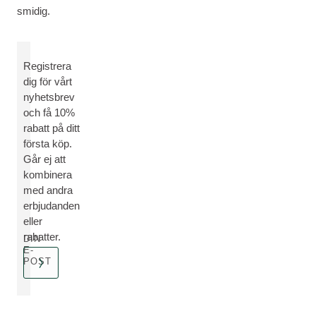
smidig.
Registrera
dig för vårt
nyhetsbrev
och få 10%
rabatt på ditt
första köp.
Går ej att
kombinera
med andra
erbjudanden
eller
rabatter.
DIN
E-
POST