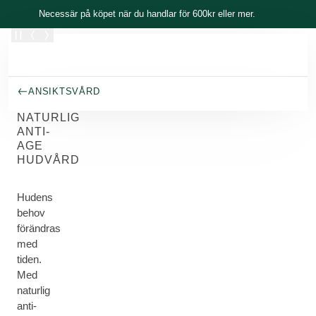
Skippa
Necessär på köpet när du handlar för 600kr eller mer.
ANSIKTSVÅRD
NATURLIG
ANTI-
AGE
HUDVÅRD
Hudens
behov
förändras
med
tiden.
Med
naturlig
anti-