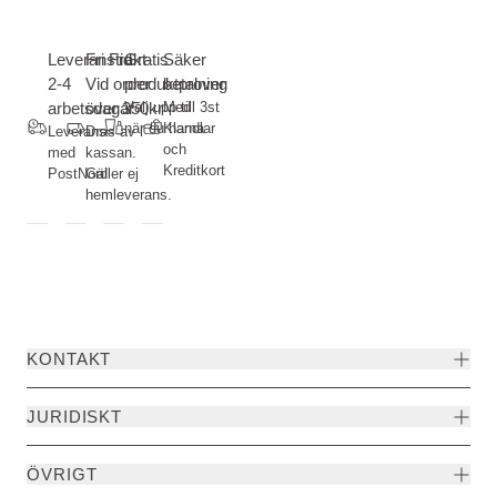
Leveranstid
Fri Frakt-
Gratis
Säker
2-4
Vid order
produktprover
betalning
arbetsdagar
över 350kr
Välj upp till 3st
Med
när du handlar
Klarna
Leverans
Dras av i
och
med
kassan.
Kreditkort
PostNord
Gäller ej
hemleverans.
KONTAKT
JURIDISKT
ÖVRIGT