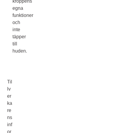
kroppens
egna
funktioner
och
inte
täpper
till
huden.
Til
lv
er
ka
re
ns
inf
or