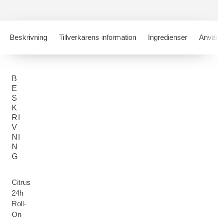
Beskrivning
Tillverkarens information
Ingredienser
Använ
B
E
S
K
RI
V
NI
N
G
Citrus
24h
Roll-
On