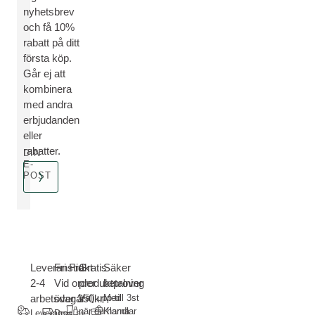
nyhetsbrev
och få 10%
rabatt på ditt
första köp.
Går ej att
kombinera
med andra
erbjudanden
eller
rabatter.
DIN
E-
POST
Leveranstid
Fri Frakt-
Gratis
Säker
2-4
Vid order
produktprover
betalning
arbetsdagar
över 350kr
Välj upp till 3st
Med
när du handlar
Klarna
Leverans
Dras av i