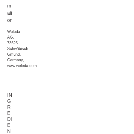
m
ati
on
Weleda
AG,
73525
Schwäbisch-
Gmünd,
Germany,
www.weleda.com
IN
G
R
E
DI
E
N