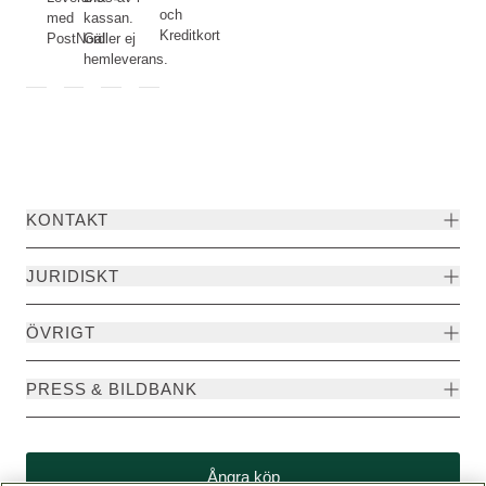
och
med
kassan.
Kreditkort
PostNord
Gäller ej
hemleverans.
KONTAKT
JURIDISKT
ÖVRIGT
PRESS & BILDBANK
Ångra köp