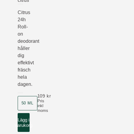
citrus
Citrus
24h
Roll-
on
deodorant
håller
dig
effektivt
fräsch
hela
dagen.
109 kr
Storlek
Pris
50 ML
inkl
moms
Lägg i
varukorg