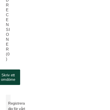
D
R
E
C
E
N
SI
O
N
E
R
(0
)
Skriv ett
omdöme
Registrera
dig för vårt