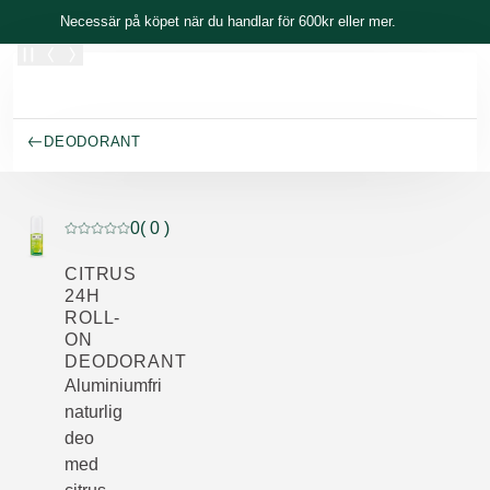
Skippa
Necessär på köpet när du handlar för 600kr eller mer.
DEODORANT
0
( 0 )
Nuvarande betyg: 0 av 5 stjärnor Betygsatt av 0 kunder
CITRUS
24H
ROLL-
ON
DEODORANT
Aluminiumfri
naturlig
deo
med