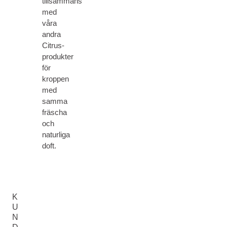
tillsammans
med
våra
andra
Citrus-
produkter
för
kroppen
med
samma
fräscha
och
naturliga
doft.
K
U
N