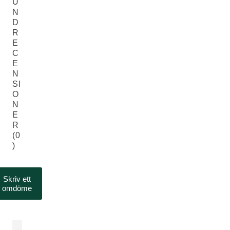
U
N
D
R
E
C
E
N
SI
O
N
E
R
(0
)
Skriv ett
omdöme