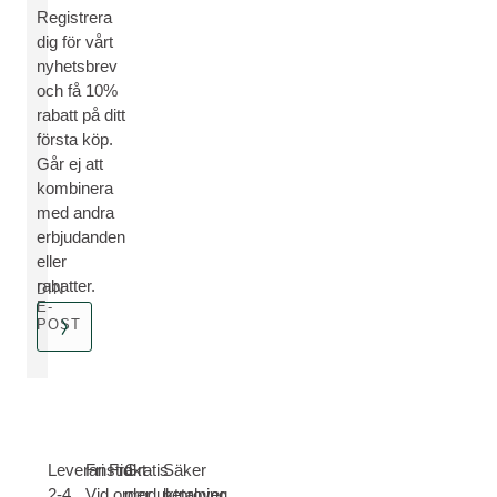
Registrera
dig för vårt
nyhetsbrev
och få 10%
rabatt på ditt
första köp.
Går ej att
kombinera
med andra
erbjudanden
eller
rabatter.
DIN
E-
POST
Leveranstid
Fri Frakt-
Gratis
Säker
2-4
Vid order
produktprover
betalning