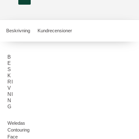
Beskrivning
Kundrecensioner
B
E
S
K
RI
V
NI
N
G
Weledas
Contouring
Face