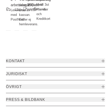
arbetsdagar
över 350kr
Välj upp till 3st
Med
när du handlar
Klarna
Leverans
Dras av i
och
med
kassan.
Kreditkort
PostNord
Gäller ej
hemleverans.
KONTAKT
JURIDISKT
ÖVRIGT
PRESS & BILDBANK