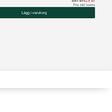
597 kr
419 kr
Nu 419 kr 
Pris inkl moms
Lägg i varukorg