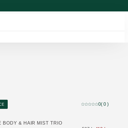
0
( 0 )
CE
Nuvarande betyg: 0 av 5
BODY & HAIR MIST TRIO