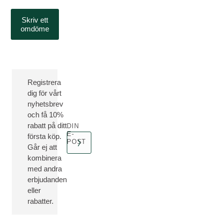
Skriv ett
omdöme
Registrera
dig för vårt
nyhetsbrev
och få 10%
rabatt på ditt
DIN
E-
första köp.
POST
Går ej att
kombinera
med andra
erbjudanden
eller
rabatter.