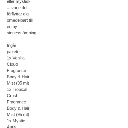
eller mystisk
... varje doft
förflyttar dig
omedelbart till
en ny
sinnesstämning.
Ingår i
paketet:
1x Vanilla
Cloud
Fragrance
Body & Hair
Mist (95 ml)
1x Tropical
Crush
Fragrance
Body & Hair
Mist (95 ml)
1x Mystic
Aura