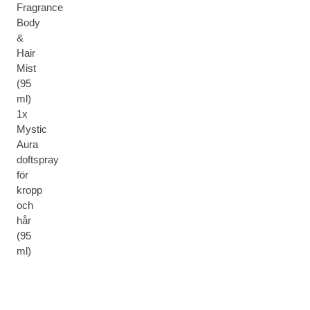
Fragrance
Body
&
Hair
Mist
(95
ml)
1x
Mystic
Aura
doftspray
för
kropp
och
hår
(95
ml)