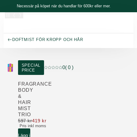
Skippa
Necessär på köpet när du handlar för 600kr eller mer.
DOFTMIST FÖR KROPP OCH HÅR
SPECIAL
0
( 0 )
PRICE
Nuvarande betyg: 0 av 5 stjärnor Betygsatt
FRAGRANCE
BODY
&
HAIR
MIST
TRIO
597 kr
419 kr
Nu 419 kr ordinarie pris 597 kr
Pris inkl moms
Lägg i