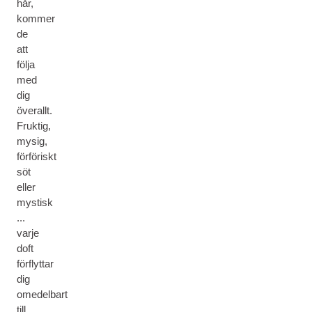
hår,
kommer
de
att
följa
med
dig
överallt.
Fruktig,
mysig,
förföriskt
söt
eller
mystisk
...
varje
doft
förflyttar
dig
omedelbart
till