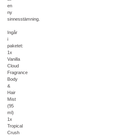
en
ny
sinnesstämning.
Ingår
i
paketet:
1x
Vanilla
Cloud
Fragrance
Body
&
Hair
Mist
(95
ml)
1x
Tropical
Crush