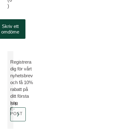
)
Skriv ett
omdöme
Registrera
dig för vårt
nyhetsbrev
och få 10%
rabatt på
ditt första
köp
DIN
E-
POST