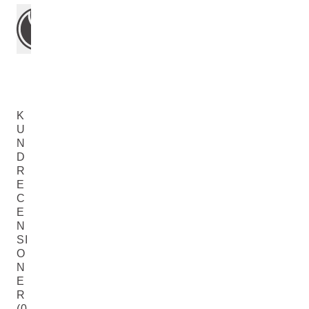
K
U
N
D
R
E
C
E
N
SI
O
N
E
R
(0