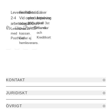
Leveranstid
Fri Frakt-
Gratis
Säker
2-4
Vid order
produktprover
betalning
arbetsdagar
över 350kr
Välj upp till 3st
Med
när du handlar
Klarna
Leverans
Dras av i
och
med
kassan.
Kreditkort
PostNord
Gäller ej
hemleverans.
KONTAKT
JURIDISKT
ÖVRIGT