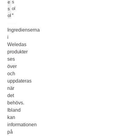
s
e
ol
s
*
ol
Ingredienserna
i
Weledas
produkter
ses
över
och
uppdateras
när
det
behövs.
Ibland
kan
informationen
på