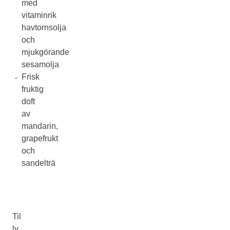
med
vitaminrik
havtornsolja
och
mjukgörande
sesamolja
Frisk
fruktig
doft
av
mandarin,
grapefrukt
och
sandelträ
Til
lv