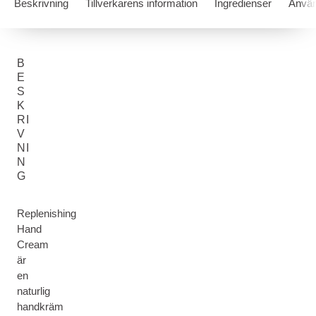
Beskrivning
Tillverkarens information
Ingredienser
Använ
B
E
S
K
RI
V
NI
N
G
Replenishing
Hand
Cream
är
en
naturlig
handkräm