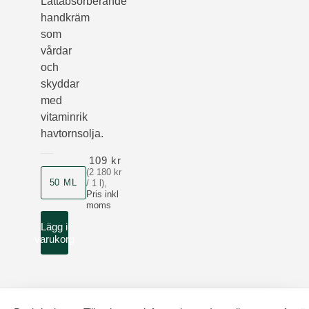
Lättabsorberande
handkräm
som
vårdar
och
skyddar
med
vitaminrik
havtornsolja.
109 kr
(2 180 kr
Storlek
50 ML
/ 1 l)
,
Pris inkl
moms
Lägg i
varukorg