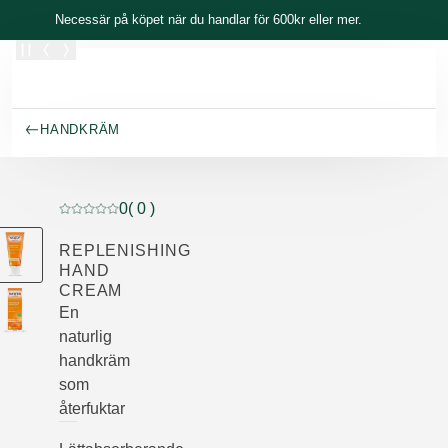
Skippa
Necessär på köpet när du handlar för 600kr eller mer.
HANDKRÄM
0
( 0 )
Nuvarande betyg: 0 av 5 stjärnor Betygsatt av 0 kunder
REPLENISHING
HAND
CREAM
En
naturlig
handkräm
som
återfuktar