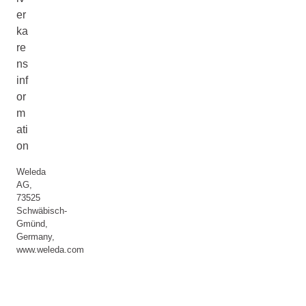
er
ka
re
ns
inf
or
m
ati
on
Weleda
AG,
73525
Schwäbisch-
Gmünd,
Germany,
www.weleda.com