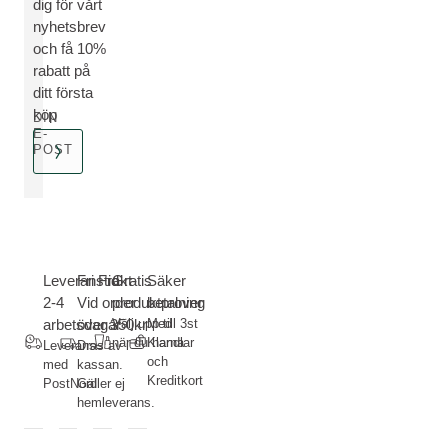
dig för vårt
nyhetsbrev
och få 10%
rabatt på
ditt första
köp
DIN
E-
POST
Leveranstid
Fri Frakt-
Gratis
Säker
2-4
Vid order
produktprover
betalning
arbetsdagar
över 350kr
Välj upp till 3st
Med
när du handlar
Klarna
Leverans
Dras av i
och
med
kassan.
Kreditkort
PostNord
Gäller ej
hemleverans.