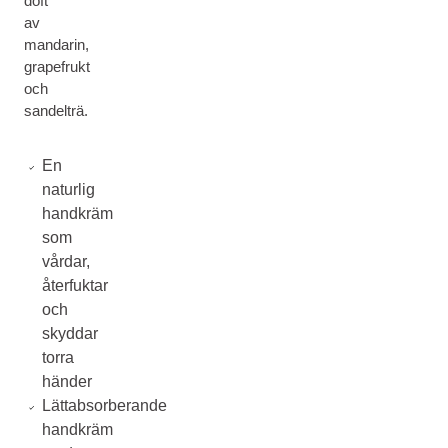
doft
av
mandarin,
grapefrukt
och
sandelträ.
En
naturlig
handkräm
som
vårdar,
återfuktar
och
skyddar
torra
händer
Lättabsorberande
handkräm