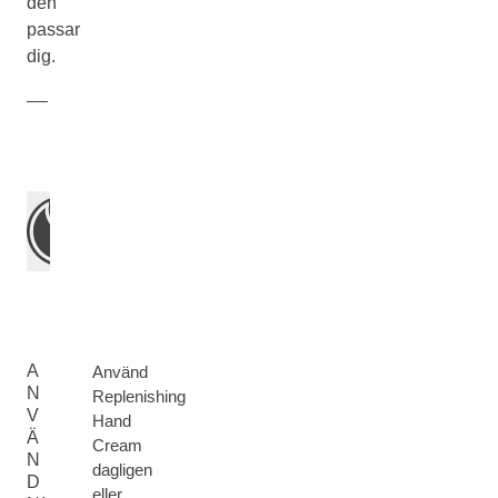
den
passar
dig.
A
Använd
N
Replenishing
V
Hand
Ä
Cream
N
dagligen
D
eller