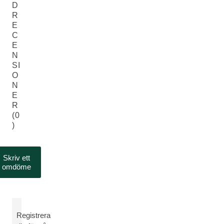
D
R
E
C
E
N
SI
O
N
E
R
(0
)
Skriv ett
omdöme
Registrera