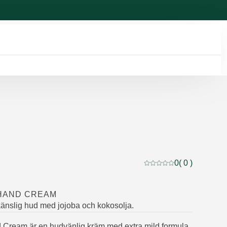
0
( 0 )
Nuvarande betyg: 0 av 5
 HAND CREAM
änslig hud med jojoba och kokosolja.
 Cream är en hudvänlig kräm med extra mild formula