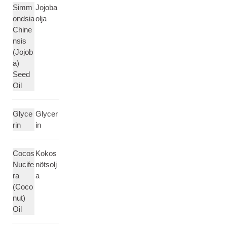
Simm
Jojoba
ondsia
olja
Chine
nsis
(Jojob
a)
Seed
Oil
Glyce
Glycer
rin
in
Cocos
Kokos
Nucife
nötsolj
ra
a
(Coco
nut)
Oil