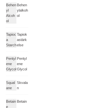
Behen
Behen
yl
ylalkoh
Alcoh
ol
ol
Tapioc
Tapiok
a
astärk
Starch
else
Pentyl
Pentyl
ene
ene
Glycol
Glycol
Squal
Skvala
ane
n
Betain
Betain
e