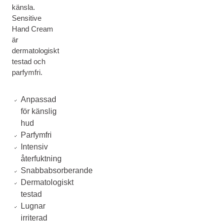
känsla.
Sensitive
Hand Cream
är
dermatologiskt
testad och
parfymfri.
Anpassad
för känslig
hud
Parfymfri
Intensiv
återfuktning
Snabbabsorberande
Dermatologiskt
testad
Lugnar
irriterad