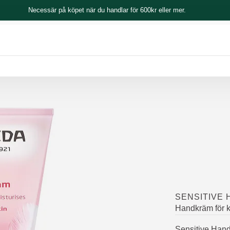
Necessär på köpet när du handlar för 600kr eller mer.
SENSITIVE
Handkräm för k
Sensitive Hand