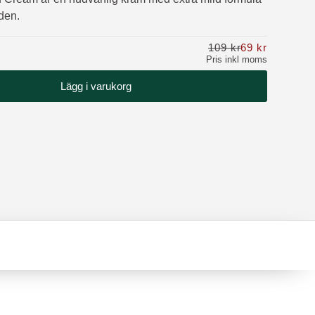
den.
109 kr
69 kr
Nu 69 kr o
Pris inkl moms
Lägg i varukorg