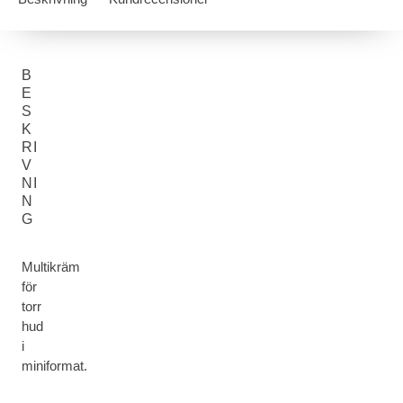
B
E
S
K
RI
V
NI
N
G
Multikräm
för
torr
hud
i
miniformat.