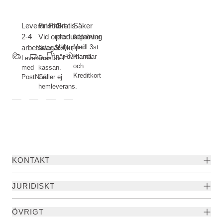
Leveranstid
Fri Frakt-
Gratis
Säker
2-4
Vid order
produktprover
betalning
arbetsdagar
över 350kr
Välj upp till 3st
Med
när du handlar
Klarna
Leverans
Dras av i
och
med
kassan.
Kreditkort
PostNord
Gäller ej
hemleverans.
KONTAKT
JURIDISKT
ÖVRIGT