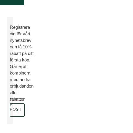
Registrera
dig för vårt
nyhetsbrev
och få 10%
rabatt på ditt
första köp.
Går ej att
kombinera
med andra
erbjudanden
eller
rabatter.
DIN
E-
POST