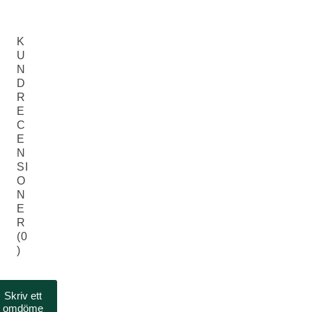
K
U
N
D
R
E
C
E
N
SI
O
N
E
R
(0
)
Skriv ett
omdöme