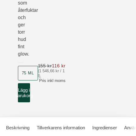
som
återfuktar
och
ger
torr
hud
fint
glow.
155 kr
116 kr
Nu 116 kr ordinarie pris 155 kr
Storlek
(1 546,66 kr / 1
75 ML
l)
,
Pris inkl moms
Lägg i
varukorg
Beskrivning
Tillverkarens information
Ingredienser
Använ