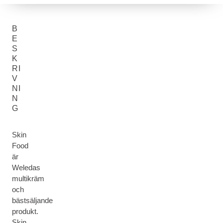
B
E
S
K
RI
V
NI
N
G
Skin
Food
är
Weledas
multikräm
och
bästsäljande
produkt.
Skin