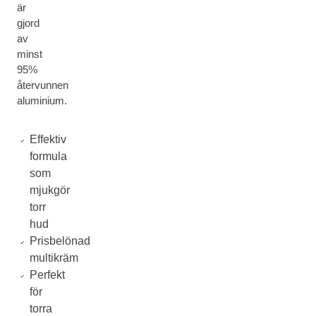
är
gjord
av
minst
95%
återvunnen
aluminium.
Effektiv
formula
som
mjukgör
torr
hud
Prisbelönad
multikräm
Perfekt
för
torra