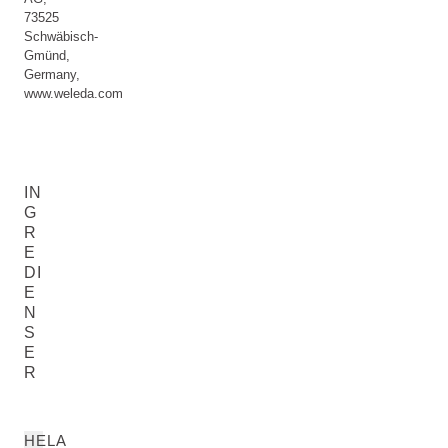
73525
Schwäbisch-
Gmünd,
Germany,
www.weleda.com
IN
G
R
E
DI
E
N
S
E
R
HELA