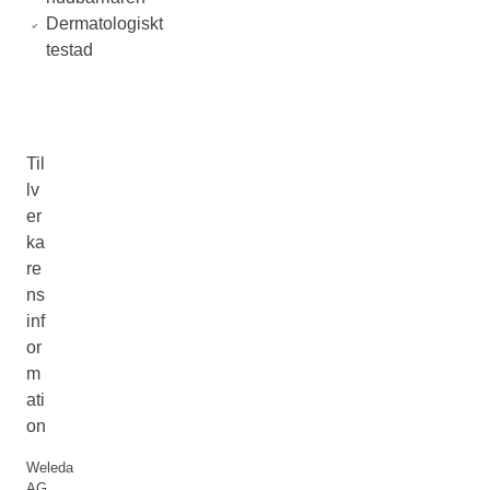
Dermatologiskt
testad
Til
lv
er
ka
re
ns
inf
or
m
ati
on
Weleda
AG,