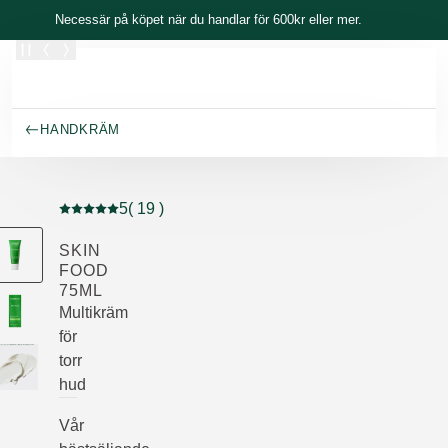
Skippa
Necessär på köpet när du handlar för 600kr eller mer.
HANDKRÄM
5
( 19 )
Nuvarande betyg: 5 av 5 stjärnor Betygsatt av 19 kunde
SKIN
FOOD
75ML
Multikräm
för
torr
hud
Vår