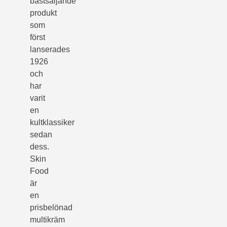
bästsäljande
produkt
som
först
lanserades
1926
och
har
varit
en
kultklassiker
sedan
dess.
Skin
Food
är
en
prisbelönad
multikräm