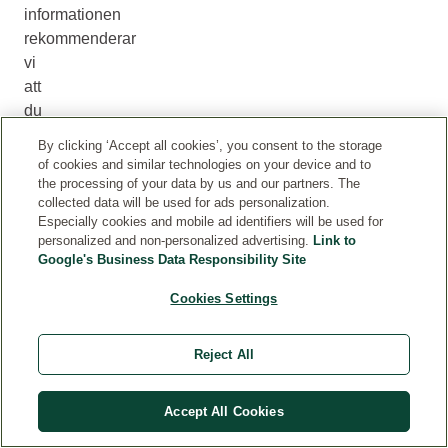
informationen
rekommenderar
vi
att
du
kollar
By clicking ‘Accept all cookies’, you consent to the storage
ingredienslistan
of cookies and similar technologies on your device and to
direkt
the processing of your data by us and our partners. The
collected data will be used for ads personalization.
på
Especially cookies and mobile ad identifiers will be used for
produkten.
personalized and non-personalized advertising.
Link to
Titta
Google's Business Data Responsibility Site
gärna
Cookies Settings
där
innan
du
Reject All
använder
produkten,
Accept All Cookies
så
att