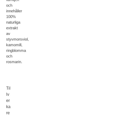
och
innehåller
100%
naturliga
extrakt
av
styvmorsviol,
kamomill,
ringblomma
och
rosmarin.
Til
lv
er
ka
re