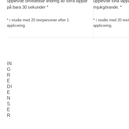
upplevde omedelbar lindring av torra läppar
upplevde sina läpp
på bara 30 sekunder​ *
mjukgörande. *
* i studie med 20 testpersoner efter 1
* i studie med 20 tes
applicering. ​
applicering. ​
IN
G
R
E
DI
E
N
S
E
R