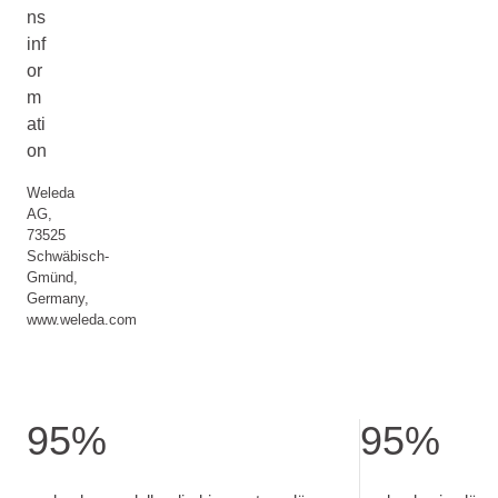
ns
inf
or
m
ati
on
Weleda
AG,
73525
Schwäbisch-
Gmünd,
Germany,
www.weleda.com
95%
95%
upplevde omedelbar lindring av torra läppar på bara 30 sekund
upplevde sina läp