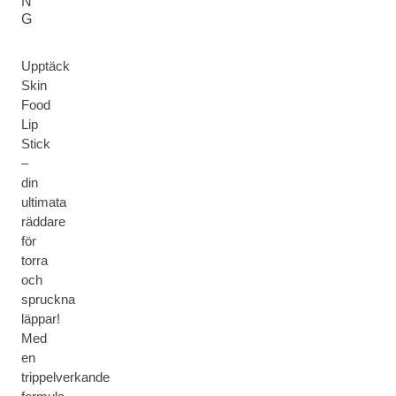
N
G
Upptäck
Skin
Food
Lip
Stick
–
din
ultimata
räddare
för
torra
och
spruckna
läppar!
Med
en
trippelverkande