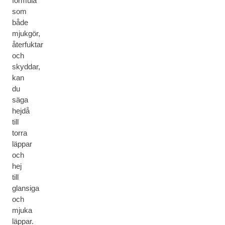
formula
som
både
mjukgör,
återfuktar
och
skyddar,
kan
du
säga
hejdå
till
torra
läppar
och
hej
till
glansiga
och
mjuka
läppar.