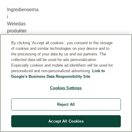
Ingredienserna
i
Weledas
produkter
ses
By clicking ‘Accept all cookies’, you consent to the storage
över
of cookies and similar technologies on your device and to
och
the processing of your data by us and our partners. The
uppdateras
collected data will be used for ads personalization.
Especially cookies and mobile ad identifiers will be used for
när
personalized and non-personalized advertising.
Link to
det
Google's Business Data Responsibility Site
behövs.
Ibland
Cookies Settings
kan
informationen
Reject All
på
nätet
Accept All Cookies
skilja
sig