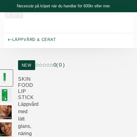
Skippa
Necessär på köpet när du handlar för 600kr eller mer.
LÄPPVÅRD & CERAT
0
( 0 )
NEW
Nuvarande betyg: 0 av 5 stjärnor Betygsatt av 
SKIN
FOOD
LIP
STICK
Läppvård
med
lätt
glans,
näring