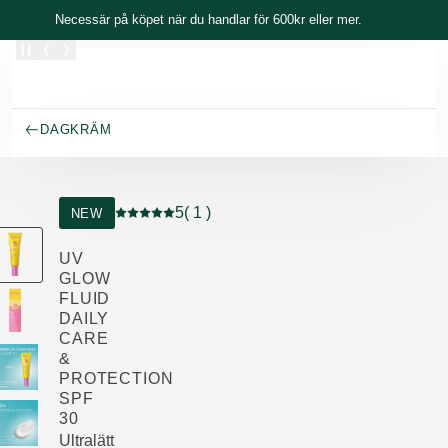
Skippa
Necessär på köpet när du handlar för 600kr eller mer.
DAGKRÄM
5
( 1 )
NEW
Nuvarande betyg: 5 av 5 stjärnor Betygsatt av 
UV
GLOW
FLUID
DAILY
CARE
&
PROTECTION
SPF
30
Ultralätt