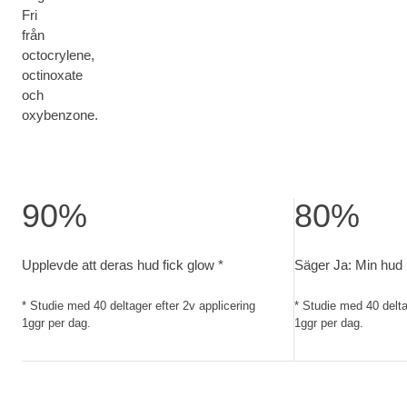
Fri
från
octocrylene,
octinoxate
och
oxybenzone.
90%
80%
Upplevde att deras hud fick glow. Studie med 40 deltager eft
Säger Ja: Min hud
Upplevde att deras hud fick glow *
Säger Ja: Min hud 
* Studie med 40 deltager efter 2v applicering
* Studie med 40 delta
1ggr per dag.
1ggr per dag.