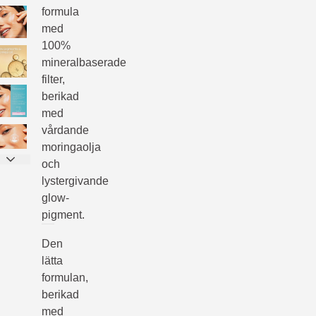
formula
med
100%
mineralbaserade
filter,
berikad
med
vårdande
moringaolja
och
lystergivande
glow-
pigment.
Den
lätta
formulan,
berikad
med