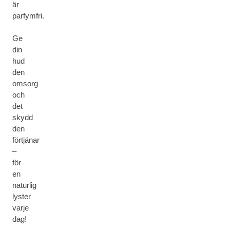
är
parfymfri.
Ge
din
hud
den
omsorg
och
det
skydd
den
förtjänar
–
för
en
naturlig
lyster
varje
dag!