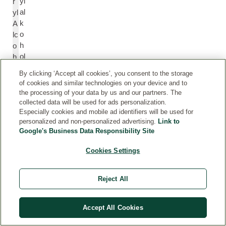
yl
r
al
yl
k
A
o
lc
h
o
ol
h
ol
By clicking ‘Accept all cookies’, you consent to the storage
of cookies and similar technologies on your device and to
the processing of your data by us and our partners. The
J
S
collected data will be used for ads personalization.
oj
i
Especially cookies and mobile ad identifiers will be used for
o
m
personalized and non-personalized advertising.
Link to
b
m
Google's Business Data Responsibility Site
a
o
ol
Cookies Settings
n
ja
d
si
Reject All
a
C
hi
Accept All Cookies
n