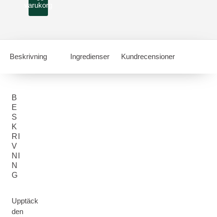
varukorg
Beskrivning
Ingredienser
Kundrecensioner
B
E
S
K
RI
V
NI
N
G
Upptäck
den