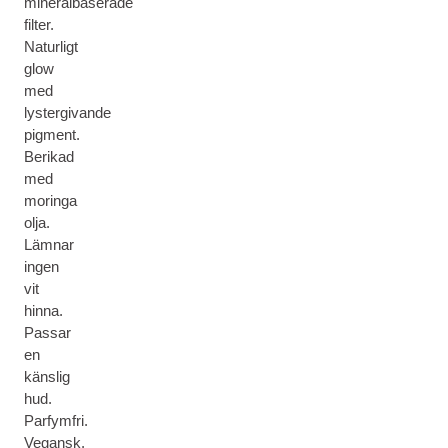
mineralbaserade
filter.
Naturligt
glow
med
lystergivande
pigment.
Berikad
med
moringa
olja.
Lämnar
ingen
vit
hinna.
Passar
en
känslig
hud.
Parfymfri.
Vegansk.