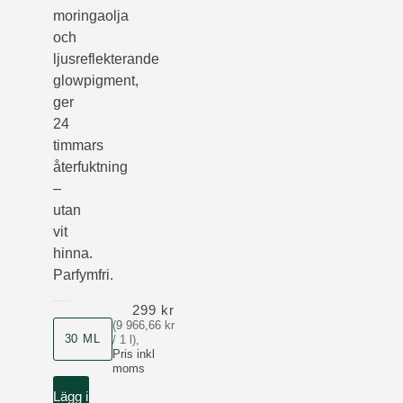
moringaolja
och
ljusreflekterande
glowpigment,
ger
24
timmars
återfuktning
–
utan
vit
hinna.
Parfymfri.
299 kr
(9 966,66 kr
Storlek
30 ML
/ 1 l)
,
Pris inkl
moms
Lägg i