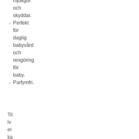
mjukgör
och
skyddar.
Perfekt
för
daglig
babyvård
och
rengöring
för
baby.
Parfymfri.
Til
lv
er
ka