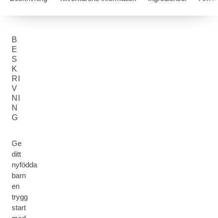
B
E
S
K
RI
V
NI
N
G
Ge
ditt
nyfödda
barn
en
trygg
start