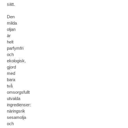
sätt.
Den
milda
oljan
är
helt
parfymfri
och
ekologisk,
gjord
med
bara
två
omsorgsfullt
utvalda
ingredienser:
näringsrik
sesamolja
och