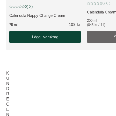
Slut i lager
0
( 0 )
Nuvarande betyg: 0 
0
( 0 )
Nuvarande betyg: 0 av 5 stjärnor Betygsatt av 0 kunder
Calendula Cream
VISA PRODUKT:
Calendula Nappy Change Cream
VISA PRODUKT:
200 ml
109 kr
75 ml
(845 kr / 1 l)
Lägg i varukorg
S
K
U
N
D
R
E
C
E
N