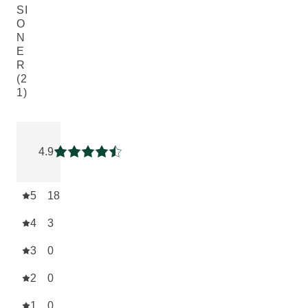
SI
O
N
E
R
(2
1)
Nuvarande betyg: 4.857143 av 5 stjärnor Betygsatt av 21 ku
4.9
Nuvarande betyg: 4.857143 av 5 stjärnor
5
18
4
3
3
0
2
0
1
0