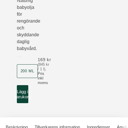
Naturlig
babyolja
för
rengörande
och
skyddande
daglig
babyvård.
169 kr
(845 kr
Storlek
/ 1 l)
,
200 ML
Pris
inkl
moms
Lägg i
varukorg
Beskrivning
Tillverkarens information
Ingredienser
Använ