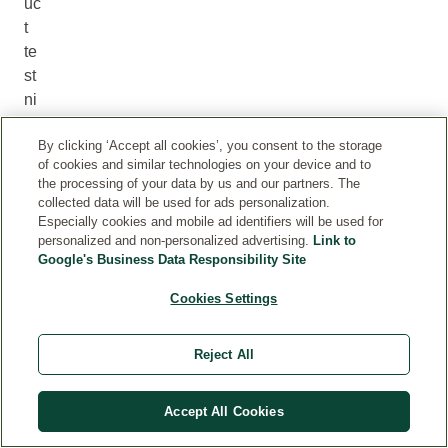
uc
t
te
st
ni
ng
By clicking ‘Accept all cookies’, you consent to the storage
of cookies and similar technologies on your device and to
the processing of your data by us and our partners. The
collected data will be used for ads personalization.
Especially cookies and mobile ad identifiers will be used for
Filtrera
HÖGSTA RECENSIONEN
personalized and non-personalized advertising.
Link to
(0)
Google's Business Data Responsibility Site
Cookies Settings
Jag
älskar
Reject All
doften
Perfekt
för
Accept All Cookies
att