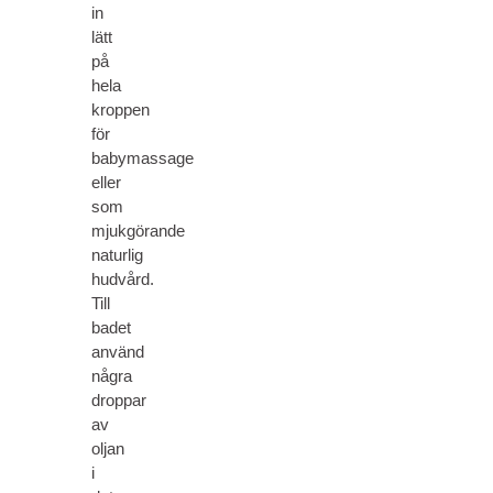
in
lätt
på
hela
kroppen
för
babymassage
eller
som
mjukgörande
naturlig
hudvård.
Till
badet
använd
några
droppar
av
oljan
i