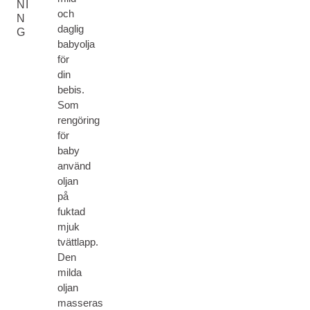
NI
och
N
daglig
G
babyolja
för
din
bebis.
Som
rengöring
för
baby
använd
oljan
på
fuktad
mjuk
tvättlapp.
Den
milda
oljan
masseras