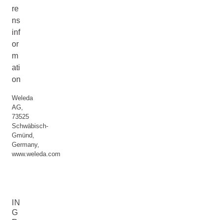
re
ns
inf
or
m
ati
on
Weleda
AG,
73525
Schwäbisch-
Gmünd,
Germany,
www.weleda.com
IN
G