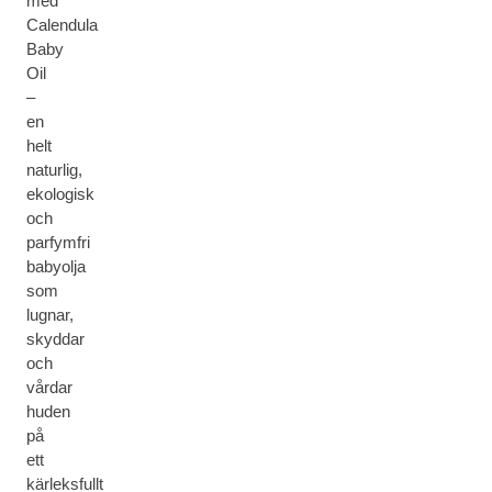
med
Calendula
Baby
Oil
–
en
helt
naturlig,
ekologisk
och
parfymfri
babyolja
som
lugnar,
skyddar
och
vårdar
huden
på
ett
kärleksfullt