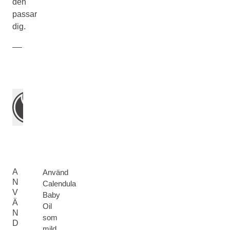
den
passar
dig.
A
Använd
N
Calendula
V
Baby
Ä
Oil
N
som
D
mild