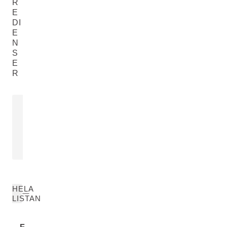
R
E
DI
E
N
S
E
R
SESAMOLJA
BLOMEXTR
RINGBLOM
Sesamum Indicum (Sesame) Seed
Calendula Offic
Oil
LÄS MER
LÄS MER
HELA
LISTAN