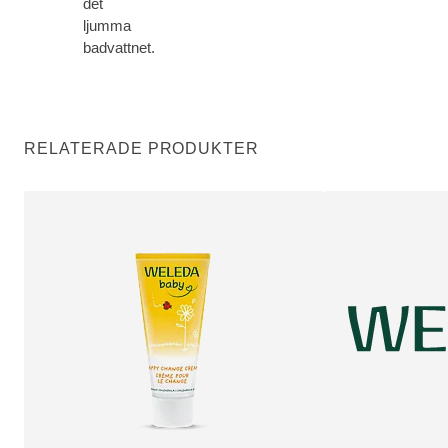
det
ljumma
badvattnet.
RELATERADE PRODUKTER