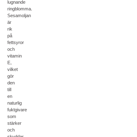
lugnande
ringblomma.
Sesamoljan
är
rik
på
fettsyror
och
vitamin
E,
vilket
gör
den
till
en
naturlig
fuktgivare
som
stärker
och
skyddar