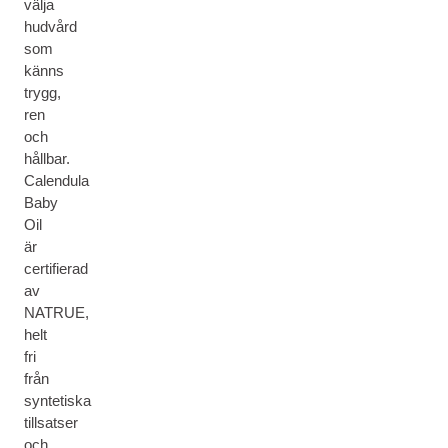
välja
hudvård
som
känns
trygg,
ren
och
hållbar.
Calendula
Baby
Oil
är
certifierad
av
NATRUE,
helt
fri
från
syntetiska
tillsatser
och