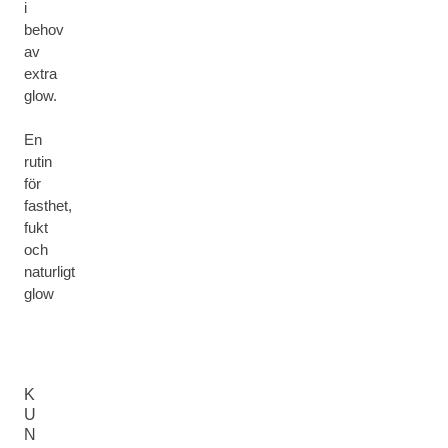
i
behov
av
extra
glow.
En
rutin
för
fasthet,
fukt
och
naturligt
glow
K
U
N