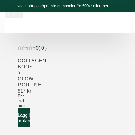
Skippa
Necessär på köpet när du handlar för 600kr eller mer.
0
( 0 )
Nuvarande betyg: 0 av 5 stjärnor Betygsatt av 0 kunder
COLLAGEN
BOOST
&
GLOW
ROUTINE
817 kr
Pris
inkl
moms
Lägg i
varukorg