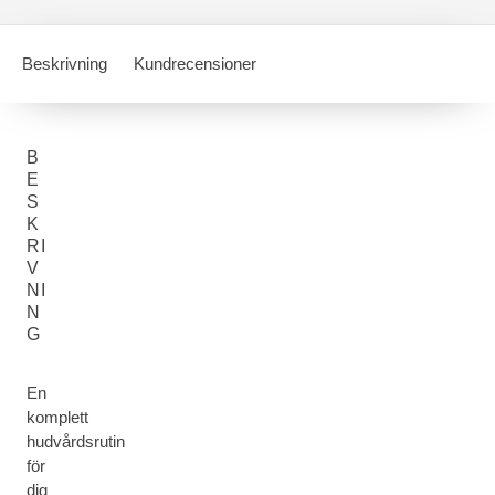
Beskrivning
Kundrecensioner
B
E
S
K
RI
V
NI
N
G
En
komplett
hudvårdsrutin
för
dig