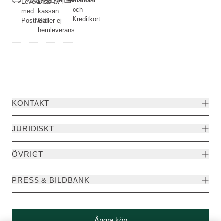
när du handlar
Klarna
Leverans
Dras av i
och
med
kassan.
Kreditkort
PostNord
Gäller ej
hemleverans.
KONTAKT
JURIDISKT
ÖVRIGT
PRESS & BILDBANK
Ångra köp