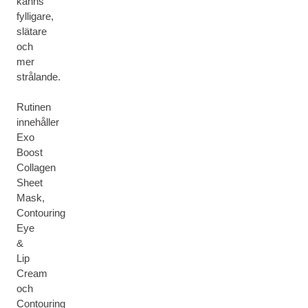
känns
fylligare,
slätare
och
mer
strålande.
Rutinen
innehåller
Exo
Boost
Collagen
Sheet
Mask,
Contouring
Eye
&
Lip
Cream
och
Contouring