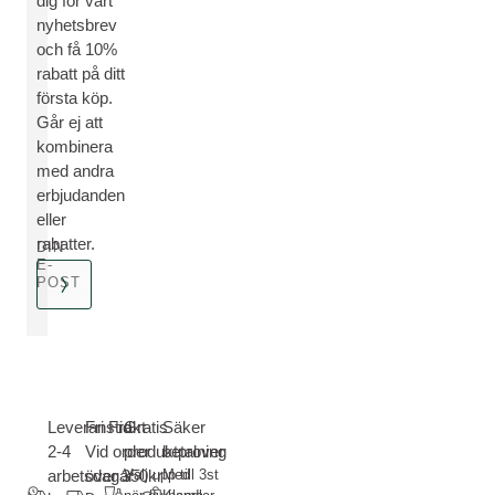
dig för vårt
nyhetsbrev
och få 10%
rabatt på ditt
första köp.
Går ej att
kombinera
med andra
erbjudanden
eller
rabatter.
DIN
E-
POST
Leveranstid
Fri Frakt-
Gratis
Säker
2-4
Vid order
produktprover
betalning
arbetsdagar
över 350kr
Välj upp till 3st
Med