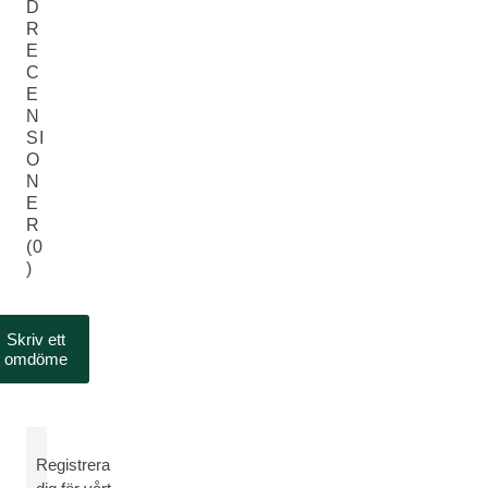
D
R
E
C
E
N
SI
O
N
E
R
(0
)
Skriv ett
omdöme
Registrera