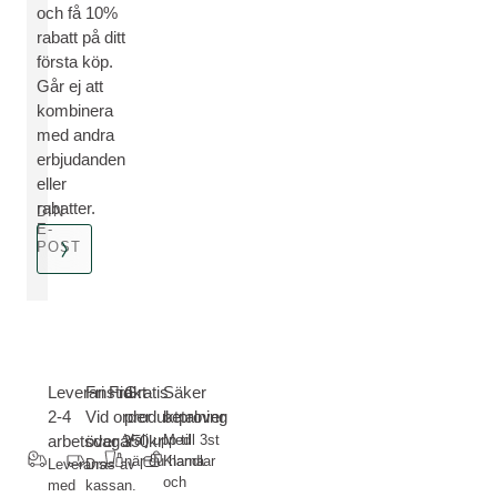
och få 10%
rabatt på ditt
första köp.
Går ej att
kombinera
med andra
erbjudanden
eller
rabatter.
DIN
E-
POST
Leveranstid
Fri Frakt-
Gratis
Säker
2-4
Vid order
produktprover
betalning
arbetsdagar
över 350kr
Välj upp till 3st
Med
när du handlar
Klarna
Leverans
Dras av i
och
med
kassan.