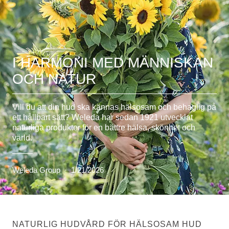
I HARMONI MED MÄNNISKAN
OCH NATUR
Vill du att din hud ska kännas hälsosam och behaglig på
ett hållbart sätt? Weleda har sedan 1921 utvecklat
naturliga produkter för en bättre hälsa, skönhet och
värld.
Weleda Group
·
1/21/2026
NATURLIG HUDVÅRD FÖR HÄLSOSAM HUD