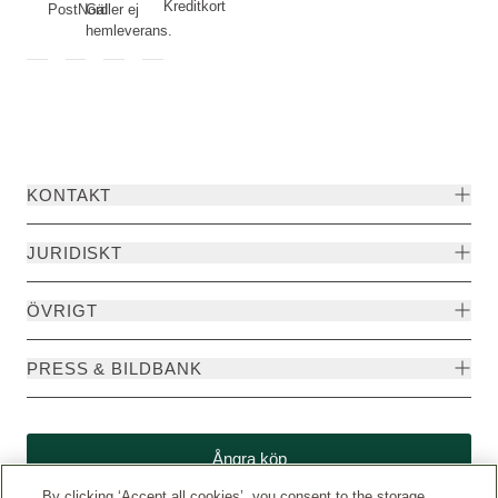
Kreditkort
PostNord
Gäller ej
hemleverans.
KONTAKT
JURIDISKT
ÖVRIGT
PRESS & BILDBANK
Ångra köp
By clicking ‘Accept all cookies’, you consent to the storage