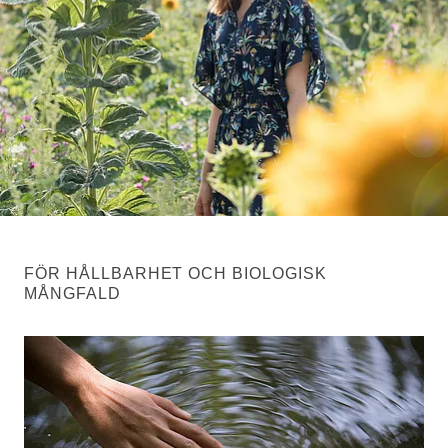
FÖR HÅLLBARHET OCH BIOLOGISK
MÅNGFALD