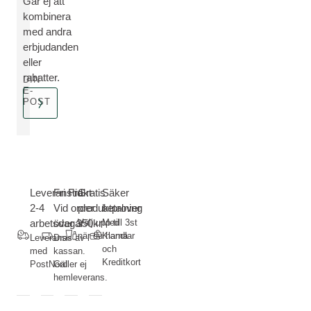
Går ej att
kombinera
med andra
erbjudanden
eller
rabatter.
DIN
E-
POST
Leveranstid
Fri Frakt-
Gratis
Säker
2-4
Vid order
produktprover
betalning
arbetsdagar
över 350kr
Välj upp till 3st
Med
när du handlar
Klarna
Leverans
Dras av i
och
med
kassan.
Kreditkort
PostNord
Gäller ej
hemleverans.