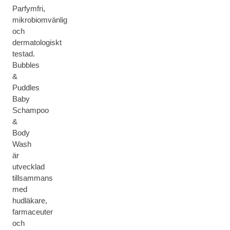
Parfymfri,
mikrobiomvänlig
och
dermatologiskt
testad.
Bubbles
&
Puddles
Baby
Schampoo
&
Body
Wash
är
utvecklad
tillsammans
med
hudläkare,
farmaceuter
och