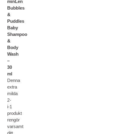
minLen
Bubbles
&
Puddles
Baby
Shampoo
&
Body
Wash
–
30
ml
Denna
extra
milda
2-
i-1
produkt
rengör
varsamt
ditt