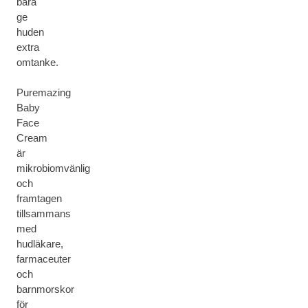
bara
ge
huden
extra
omtanke.
Puremazing
Baby
Face
Cream
är
mikrobiomvänlig
och
framtagen
tillsammans
med
hudläkare,
farmaceuter
och
barnmorskor
för