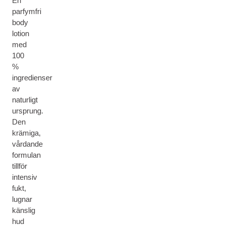
En
parfymfri
body
lotion
med
100
%
ingredienser
av
naturligt
ursprung.
Den
krämiga,
vårdande
formulan
tillför
intensiv
fukt,
lugnar
känslig
hud