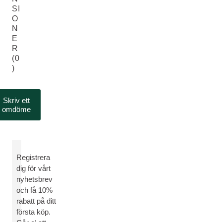
SI
O
N
E
R
(0
)
Skriv ett
omdöme
Registrera
dig för vårt
nyhetsbrev
och få 10%
rabatt på ditt
första köp.