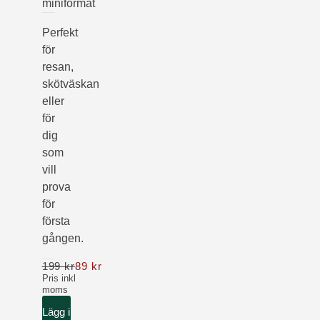
miniformat
Perfekt
för
resan,
skötväskan
eller
för
dig
som
vill
prova
för
första
gången.
199 kr
89 kr
Nu 89 kr ordinarie pris 199 kr
Pris inkl
moms
Lägg i