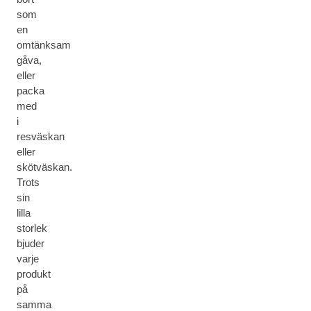
som
en
omtänksam
gåva,
eller
packa
med
i
resväskan
eller
skötväskan.
Trots
sin
lilla
storlek
bjuder
varje
produkt
på
samma