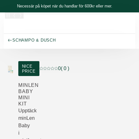
Skippa
Necessär på köpet när du handlar för 600kr eller mer.
SCHAMPO & DUSCH
NICE
0
( 0 )
PRICE
Nuvarande betyg: 0 av 5 stjärnor Betygsatt a
MINLEN
BABY
MINI
KIT
Upptäck
minLen
Baby
i