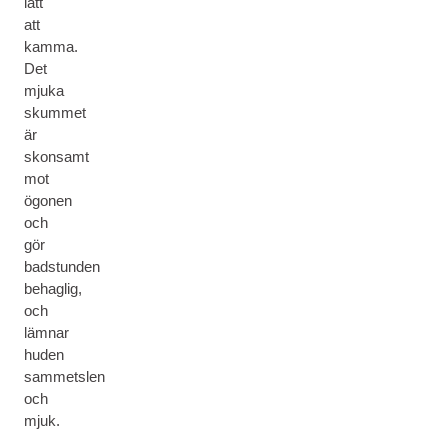
lätt
att
kamma.
Det
mjuka
skummet
är
skonsamt
mot
ögonen
och
gör
badstunden
behaglig,
och
lämnar
huden
sammetslen
och
mjuk.