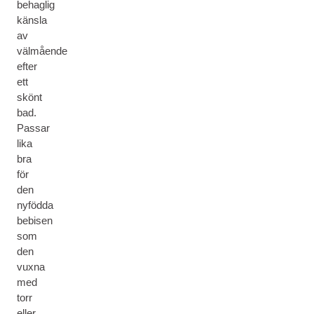
behaglig
känsla
av
välmående
efter
ett
skönt
bad.
Passar
lika
bra
för
den
nyfödda
bebisen
som
den
vuxna
med
torr
eller