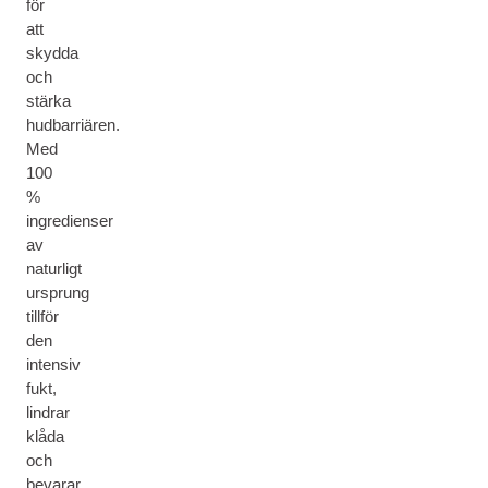
för
att
skydda
och
stärka
hudbarriären.
Med
100
%
ingredienser
av
naturligt
ursprung
tillför
den
intensiv
fukt,
lindrar
klåda
och
bevarar