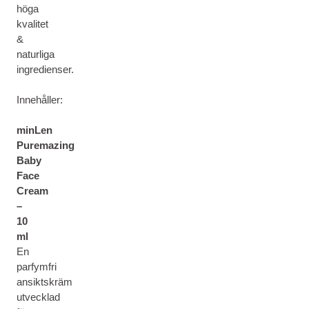
höga
kvalitet
&
naturliga
ingredienser.
Innehåller:
minLen
Puremazing
Baby
Face
Cream
–
10
ml
En
parfymfri
ansiktskräm
utvecklad