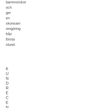
barnmorskor
och
ger
en
skonsam
rengöring
från
första
stund.
K
U
N
D
R
E
C
E
N