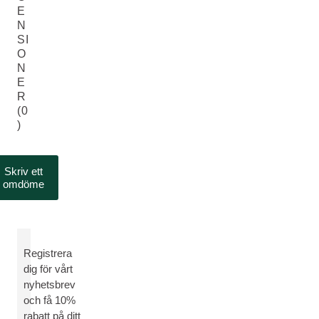
E
N
SI
O
N
E
R
(0
)
Skriv ett
omdöme
Registrera
dig för vårt
nyhetsbrev
och få 10%
rabatt på ditt