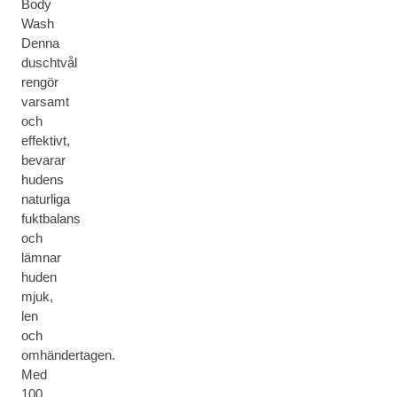
Body
Wash
Denna
duschtvål
rengör
varsamt
och
effektivt,
bevarar
hudens
naturliga
fuktbalans
och
lämnar
huden
mjuk,
len
och
omhändertagen.
Med
100