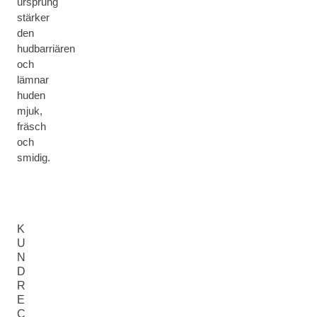
ursprung
stärker
den
hudbarriären
och
lämnar
huden
mjuk,
fräsch
och
smidig.
K
U
N
D
R
E
C