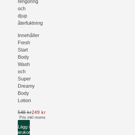
rengöring
och
djup
återfuktning
Innehåller
Fresh
Start
Body
Wash
och
Super
Dreamy
Body
Lotion
548 kr
249 kr
Nu 249 kr ordinarie pris 548 kr
Pris inkl moms
Lägg i
varukorg