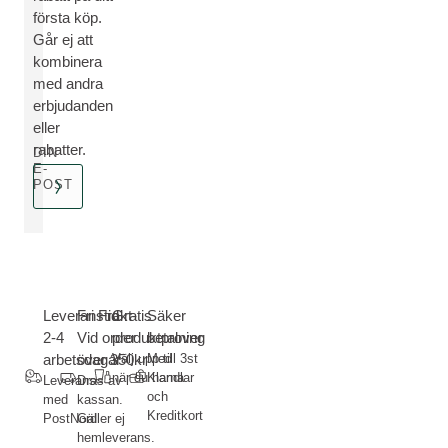
första köp.
Går ej att
kombinera
med andra
erbjudanden
eller
rabatter.
DIN
E-
POST
Leveranstid
Fri Frakt-
Gratis
Säker
2-4
Vid order
produktprover
betalning
arbetsdagar
över 350kr
Välj upp till 3st
Med
när du handlar
Klarna
Leverans
Dras av i
och
med
kassan.
Kreditkort
PostNord
Gäller ej
hemleverans.