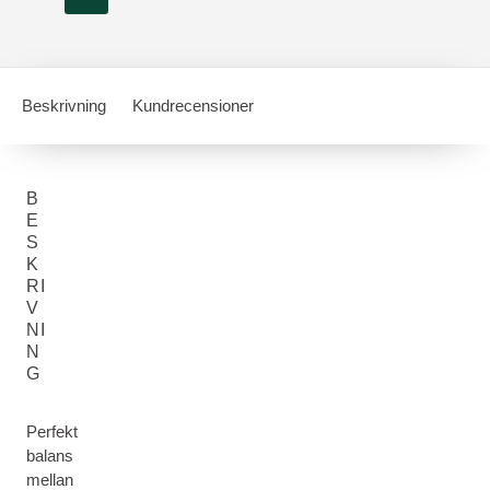
Beskrivning
Kundrecensioner
B
E
S
K
RI
V
NI
N
G
Perfekt
balans
mellan