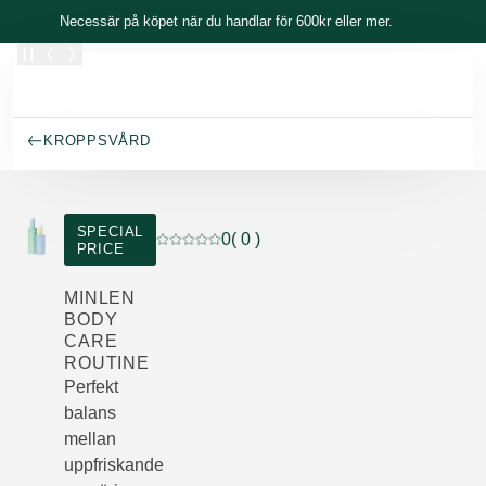
Skippa
Necessär på köpet när du handlar för 600kr eller mer.
KROPPSVÅRD
SPECIAL
0
( 0 )
PRICE
Nuvarande betyg: 0 av 5 stjärnor Betygsatt
MINLEN
BODY
CARE
ROUTINE
Perfekt
balans
mellan
uppfriskande