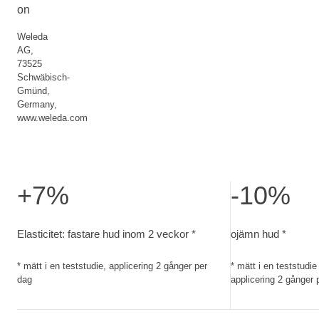
on
Weleda
AG,
73525
Schwäbisch-
Gmünd,
Germany,
www.weleda.com
+7%
-10%
Elasticitet: fastare hud inom 2 veckor. mätt i en teststudie, 
ojämn hud. mätt i
Elasticitet: fastare hud inom 2 veckor *
ojämn hud *
* mätt i en teststudie, applicering 2 gånger per
* mätt i en teststudie
dag
applicering 2 gånger 