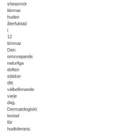
sheasmör
lämnar
huden
återfuktad
i
12
timmar.
Den
omsvepande
naturliga
doften
stärker
ditt
välbefinnande
varje
dag.
Dermatologiskt
testad
för
hudtolerans.