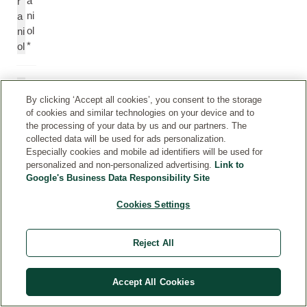
a
r
ni
a
ol
ni
*
ol
C
C
itr
itr
By clicking ‘Accept all cookies’, you consent to the storage
of cookies and similar technologies on your device and to
al
al
the processing of your data by us and our partners. The
*
collected data will be used for ads personalization.
Especially cookies and mobile ad identifiers will be used for
personalized and non-personalized advertising.
Link to
K
C
Google's Business Data Responsibility Site
u
o
m
u
Cookies Settings
ar
m
in
a
*
ri
Reject All
n
Accept All Cookies