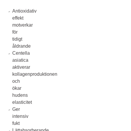
Antioxidativ
effekt
motverkar
för
tidigt
åldrande
Centella
asiatica
aktiverar
kollagenproduktionen
och
ökar
hudens
elasticitet
Ger
intensiv
fukt
Lättabsorberande