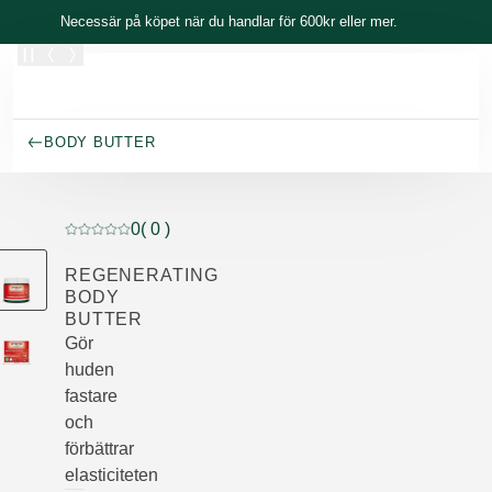
Skippa
Necessär på köpet när du handlar för 600kr eller mer.
BODY BUTTER
0
( 0 )
Nuvarande betyg: 0 av 5 stjärnor Betygsatt av 0 kunder
REGENERATING
BODY
BUTTER
Gör
huden
fastare
och
förbättrar
elasticiteten