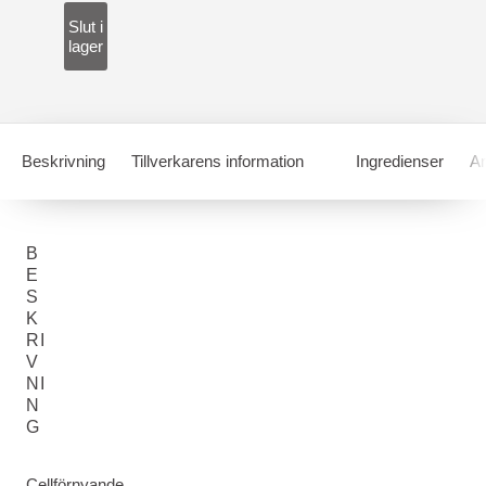
Slut i
lager
Beskrivning
Tillverkarens information
Ingredienser
A
B
E
S
K
RI
V
NI
N
G
Cellförnyande