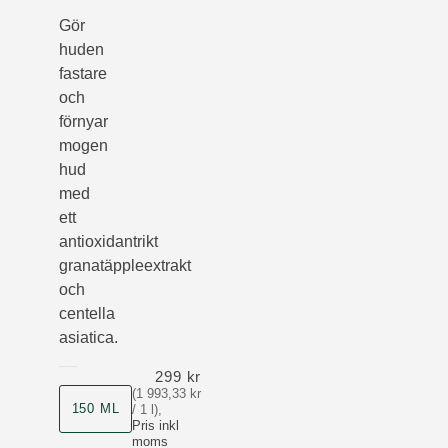
Gör
huden
fastare
och
förnyar
mogen
hud
med
ett
antioxidantrikt
granatäppleextrakt
och
centella
asiatica.
299 kr
(1 993,33 kr
Storlek
150 ML
/ 1 l)
,
Pris inkl
moms