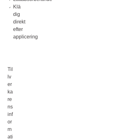
Klä
dig
direkt
efter
applicering
Til
lv
er
ka
re
ns
inf
or
m
ati