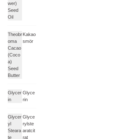
wer)
Seed
Oil
Theobr
Kakao
oma
smör
Cacao
(Coco
a)
Seed
Butter
Glycer
Glyce
in
rin
Glycer
Glyce
yl
rylste
Steara
aratcit
te
rat