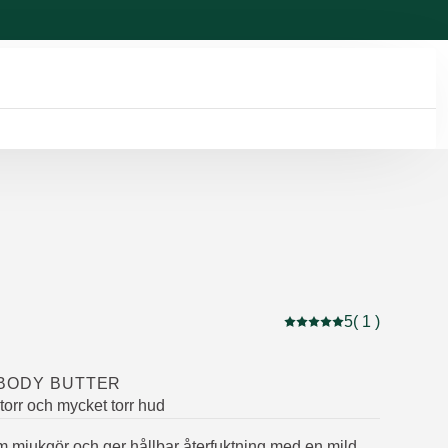
5
( 1 )
Nuvarande betyg: 5 av 5
 BODY BUTTER
 torr och mycket torr hud
m mjukgör och ger hållbar återfuktning med en mild