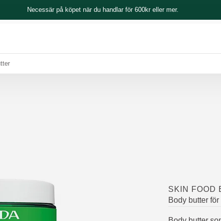
Necessär på köpet när du handlar för 600kr eller mer.
tter
SKIN FOOD
Body butter för
Body butter so