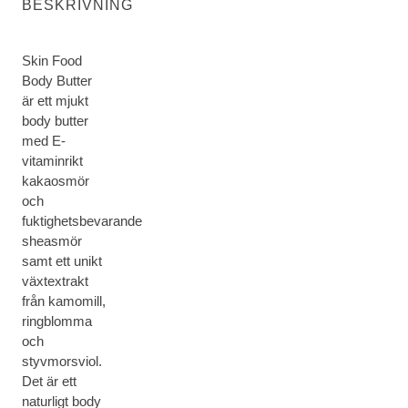
BESKRIVNING
Skin Food
Body Butter
är ett mjukt
body butter
med E-
vitaminrikt
kakaosmör
och
fuktighetsbevarande
sheasmör
samt ett unikt
växtextrakt
från kamomill,
ringblomma
och
styvmorsviol.
Det är ett
naturligt body