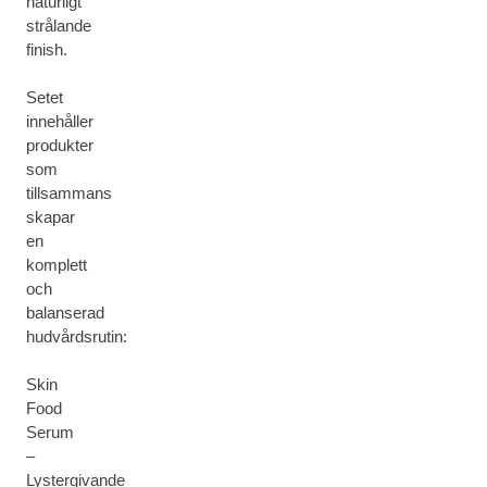
naturligt
strålande
finish.
Setet
innehåller
produkter
som
tillsammans
skapar
en
komplett
och
balanserad
hudvårdsrutin:
Skin
Food
Serum
–
Lystergivande