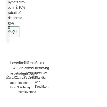
nyhetsbrev
och få 10%
rabatt på
ditt första
köp
DIN
E-
POST
Leveranstid
Fri Frakt-
Gratis
Säker
2-4
Vid order
produktprover
betalning
arbetsdagar
över 350kr
Välj upp till 3st
Med
när du handlar
Klarna
Leverans
Dras av i
och
med
kassan.
Kreditkort
PostNord
Gäller ej
hemleverans.