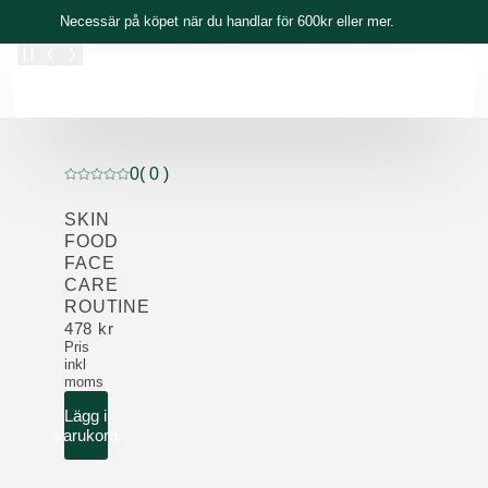
Skippa
Necessär på köpet när du handlar för 600kr eller mer.
0
( 0 )
Nuvarande betyg: 0 av 5 stjärnor Betygsatt av 0 kunder
SKIN
FOOD
FACE
CARE
ROUTINE
478 kr
Pris
inkl
moms
Lägg i
varukorg