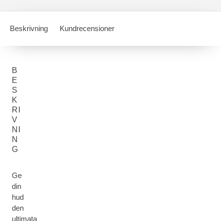
Beskrivning
Kundrecensioner
B
E
S
K
RI
V
NI
N
G
Ge
din
hud
den
ultimata