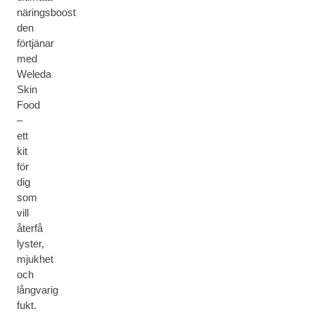
näringsboost
den
förtjänar
med
Weleda
Skin
Food
–
ett
kit
för
dig
som
vill
återfå
lyster,
mjukhet
och
långvarig
fukt.