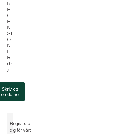
R
E
C
E
N
SI
O
N
E
R
(0
)
Skriv ett
omdöme
Registrera
dig för vårt