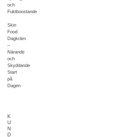
och
Fuktboostande
Skin
Food
Dagkräm
–
Närande
och
Skyddande
Start
på
Dagen
K
U
N
D