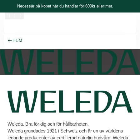
Skippa
Necessär på köpet när du handlar för 600kr eller mer.
TACK FÖR ATT DU DELTAR!
Du är ett steg närmare att få chansen att prova en av
våra Aroma Showers. Håll utkik i din inkorg för mer
HEM
information.
Weleda Group
·
10/8/2024
Weleda. Bra för dig och för hållbarheten.
Weleda grundades 1921 i Schweiz och är en av världens
ledande producenter av certifierad naturlig hudvård. Weleda