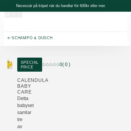
Skippa
Necessär på köpet när du handlar för 600kr eller mer.
SCHAMPO & DUSCH
SPECIAL
0
( 0 )
PRICE
Nuvarande betyg: 0 av 5 stjärnor Betygsatt
CALENDULA
BABY
CARE
Detta
babyset
samlar
tre
av