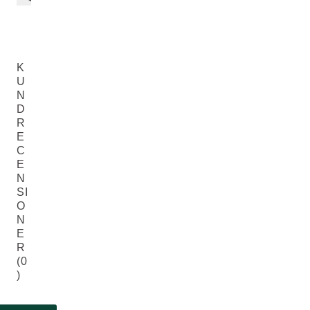
K
U
N
D
R
E
C
E
N
SI
O
N
E
R
(0
)