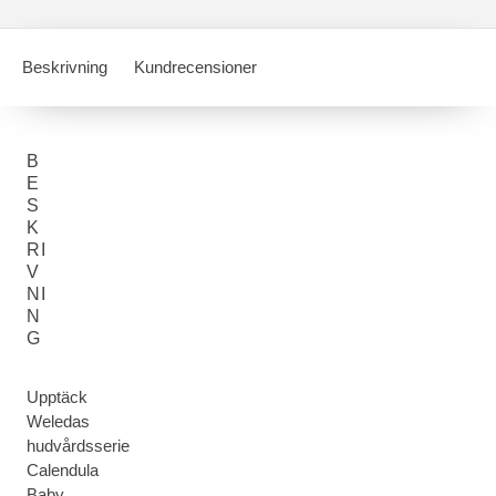
Beskrivning
Kundrecensioner
B
E
S
K
RI
V
NI
N
G
Upptäck
Weledas
hudvårdsserie
Calendula
Baby