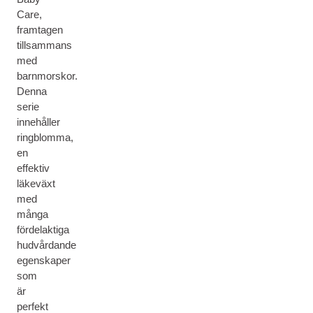
Care,
framtagen
tillsammans
med
barnmorskor.
Denna
serie
innehåller
ringblomma,
en
effektiv
läkeväxt
med
många
fördelaktiga
hudvårdande
egenskaper
som
är
perfekt