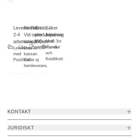
Leveranstid
Fri Frakt-
Gratis
Säker
2-4
Vid order
produktprover
betalning
arbetsdagar
över 350kr
Välj upp till 3st
Med
när du handlar
Klarna
Leverans
Dras av i
och
med
kassan.
Kreditkort
PostNord
Gäller ej
hemleverans.
KONTAKT
JURIDISKT