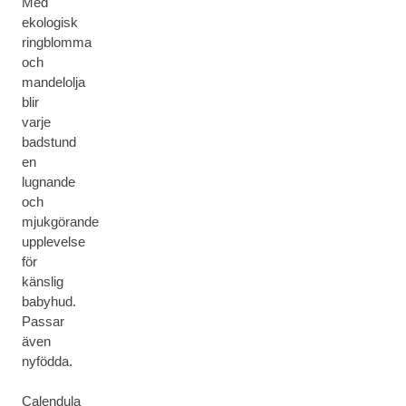
Med
ekologisk
ringblomma
och
mandelolja
blir
varje
badstund
en
lugnande
och
mjukgörande
upplevelse
för
känslig
babyhud.
Passar
även
nyfödda.
Calendula