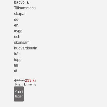
babyolja.
Tillsammans
skapar
de
en
trygg
och
skonsam
hudvårdsrutin
från
topp
till
tå
477 kr
299 kr
Nu 299 kr ordinarie pris 477 kr
Pris inkl moms
Slut i
lager