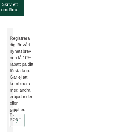
Skriv ett
omdöme
Registrera
dig för vårt
nyhetsbrev
och få 10%
rabatt på ditt
första köp.
Går ej att
kombinera
med andra
erbjudanden
eller
rabatter.
DIN
E-
POST