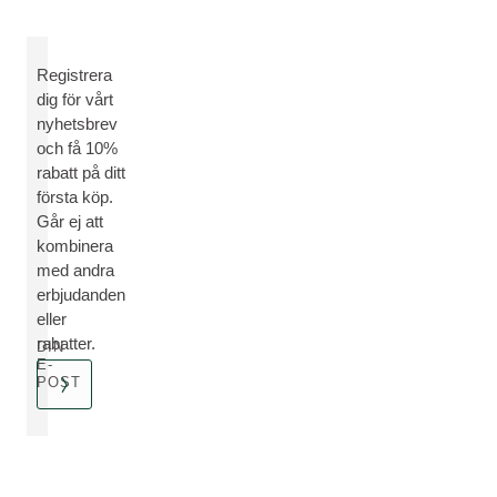
Registrera
dig för vårt
nyhetsbrev
och få 10%
rabatt på ditt
första köp.
Går ej att
kombinera
med andra
erbjudanden
eller
rabatter.
DIN
E-
POST