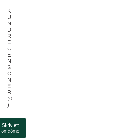
K
U
N
D
R
E
C
E
N
SI
O
N
E
R
(0
)
Skriv ett
omdöme