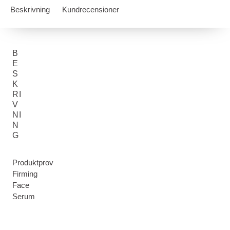
Beskrivning
Kundrecensioner
B
E
S
K
RI
V
NI
N
G
Produktprov
Firming
Face
Serum