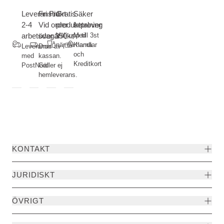
Leveranstid
Fri Frakt-
Gratis
Säker
2-4
Vid order
produktprover
betalning
arbetsdagar
över 350kr
Välj upp till 3st
Med
när du handlar
Klarna
Leverans
Dras av i
och
med
kassan.
Kreditkort
PostNord
Gäller ej
hemleverans.
KONTAKT
JURIDISKT
ÖVRIGT