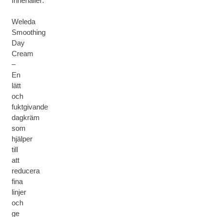
Innehåller:
Weleda
Smoothing
Day
Cream
–
En
lätt
och
fuktgivande
dagkräm
som
hjälper
till
att
reducera
fina
linjer
och
ge