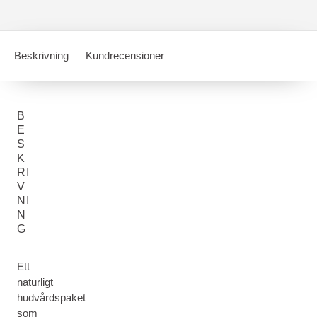
Beskrivning
Kundrecensioner
B
E
S
K
RI
V
NI
N
G
Ett
naturligt
hudvårdspaket
som