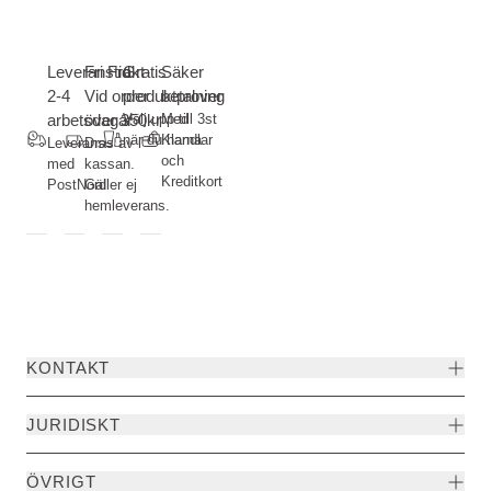
Leveranstid
Fri Frakt-
Gratis
Säker
2-4
Vid order
produktprover
betalning
arbetsdagar
över 350kr
Välj upp till 3st
Med
när du handlar
Klarna
Leverans
Dras av i
och
med
kassan.
Kreditkort
PostNord
Gäller ej
hemleverans.
KONTAKT
JURIDISKT
ÖVRIGT