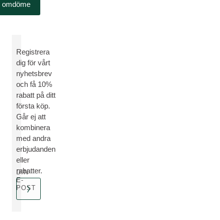
omdöme
Registrera
dig för vårt
nyhetsbrev
och få 10%
rabatt på ditt
första köp.
Går ej att
kombinera
med andra
erbjudanden
eller
rabatter.
DIN
E-
POST