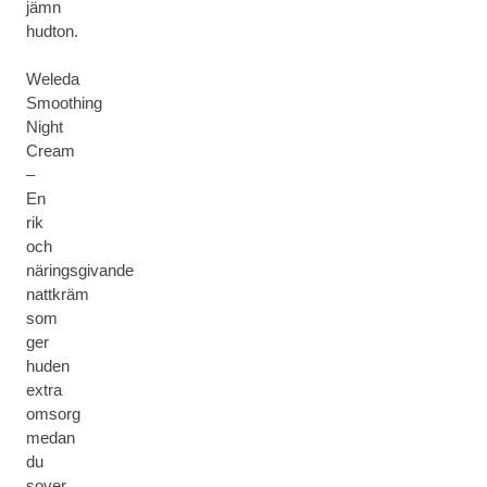
jämn
hudton.
Weleda
Smoothing
Night
Cream
–
En
rik
och
näringsgivande
nattkräm
som
ger
huden
extra
omsorg
medan
du
sover.