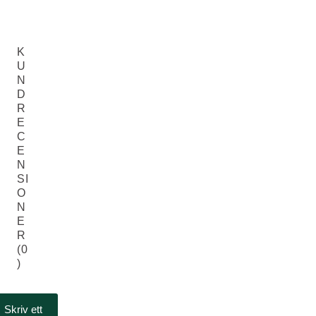
K
U
N
D
R
E
C
E
N
SI
O
N
E
R
(0
)
Skriv ett